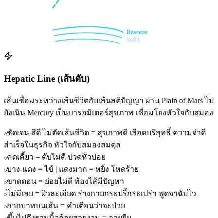
Rascette
ข้อมือ
Hepatic Line (เส้นตับ)
เส้นเชื่อมระหว่างเส้นชีวิตกับเส้นสติปัญญา ผ่าน Plain of Mars ไป
ยังเนิน Mercury เป็นบารอมิเตอร์สุขภาพ เชื่อมโยงหัวใจกับสมอง
ชัดเจน สีดี ไม่ตัดเส้นชีวิต = สุขภาพดี เลือดบริสุทธิ์ ความจำดี
สำเร็จในธุรกิจ หัวใจกับสมองสมดุล
คดเคี้ยว = ตับไม่ดี ปวดหัวบ่อย
บาง-แดง = ไข้ | แดงมาก = หยิ่ง โหดร้าย
ขาดตอน = ย่อยไม่ดี ท้องไส้มีปัญหา
ไม่มีเลย = ผิวละเอียด ร่างกายกระปรี้กระเปร่า พูดจาฉับไว
กากบาทบนเส้น = คำเตือนว่าจะป่วย
ขึ้นไปถึงฐานนิ้วก้อยสวยงาม = อายุยืน