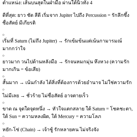
ตำแหน่ง:
เส้นบนสุดในฝ่ามือ ผ่านใต้นิ้วทั้ง 4
ดีที่สุด:
ยาว ชัด สีดี เริ่มจาก Jupiter ไปถึง Percussion = รักลึกซึ้ง
ซื่อสัตย์ มีเกียรติ
เริ่มที่ Saturn (ไม่ถึง Jupiter)
→
รักเข้มข้นแต่เน้นกามารมณ์
มากกว่าใจ
ยาวมาก วนไปด้านหลังมือ
→
รักจนหมกมุ่น หึงหวง (ความรัก
มากเกิน = ข้อเสีย)
สั้นมาก
→
เน้นกำลัง ได้สิ่งที่ต้องการด้วยอำนาจ ไม่ใช่ความรัก
ไม่มีเลย
→
ชั่วร้าย ไม่ซื่อสัตย์ อาจตายเร็ว
ขาด ณ จุดใดจุดหนึ่ง
→
หัวใจแตกสลาย ใต้ Saturn = โชคชะตา,
ใต้ Sun = ความหลงผิด, ใต้ Mercury = ความโลภ
หยัก-โซ่ (Chain)
→
เจ้าชู้ รักหลายคน ไม่จริงจัง