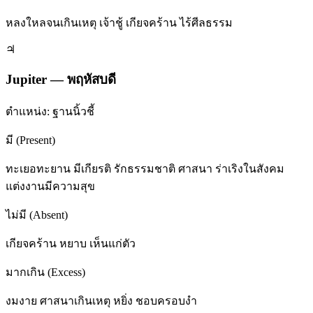
หลงใหลจนเกินเหตุ เจ้าชู้ เกียจคร้าน ไร้ศีลธรรม
♃
Jupiter
—
พฤหัสบดี
ตำแหน่ง:
ฐานนิ้วชี้
มี (Present)
ทะเยอทะยาน มีเกียรติ รักธรรมชาติ ศาสนา ร่าเริงในสังคม
แต่งงานมีความสุข
ไม่มี (Absent)
เกียจคร้าน หยาบ เห็นแก่ตัว
มากเกิน (Excess)
งมงาย ศาสนาเกินเหตุ หยิ่ง ชอบครอบงำ