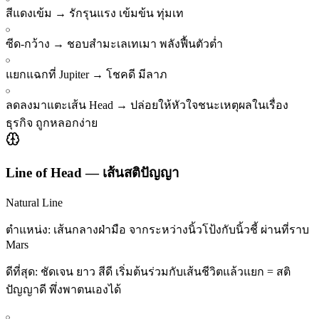
สีแดงเข้ม
→
รักรุนแรง เข้มข้น ทุ่มเท
ซีด-กว้าง
→
ชอบสำมะเลเทเมา พลังฟื้นตัวต่ำ
แยกแฉกที่ Jupiter
→
โชคดี มีลาภ
ลดลงมาแตะเส้น Head
→
ปล่อยให้หัวใจชนะเหตุผลในเรื่อง
ธุรกิจ ถูกหลอกง่าย
Line of Head
—
เส้นสติปัญญา
Natural Line
ตำแหน่ง:
เส้นกลางฝ่ามือ จากระหว่างนิ้วโป้งกับนิ้วชี้ ผ่านที่ราบ
Mars
ดีที่สุด:
ชัดเจน ยาว สีดี เริ่มต้นร่วมกับเส้นชีวิตแล้วแยก = สติ
ปัญญาดี พึ่งพาตนเองได้