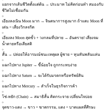
แยกจากเส้นชีวิตตั้งแต่ต้น
→
ประมาท ไม่คิดก่อนทำ สมองกับ
ชีวิตไม่เชื่อมกัน
เอียงลงเนิน Moon มาก
→
จินตนาการสูงมาก ถ้าแตะ Moon ที่
เด่น = เสี่ยงวิกลจริต
เอียงลง Moon สุดขั้ว + วงกลมที่ปลาย
→
อันตราย! เสี่ยงจม
น้ำตายหรือเสียสติ
สั้น
→
ปล่อยให้อารมณ์ชนะเหตุผล ผู้ชาย = หุนหันพลันแล่น
แฉกไปทาง Jupiter
→
ขี้น้อยใจ ถูกกระทบง่าย
แฉกไปทาง Saturn
→
จะได้รับมรดกหรือทรัพย์สิน
แฉกไปทาง Mercury
→
สำเร็จในธุรกิจการค้า
โซ่-หยัก (Chain)
→
สมาธิสั้น คิดกระจาย เปลี่ยนใจบ่อย
จุดขาว-แดง
→
ขาว = ฆาตกรรม, แดง = บาดแผลที่ศีรษะ