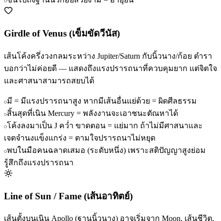
Girdle of Venus (เข็มขัดวีนัส)
เส้นโค้งครึ่งวงกลมระหว่าง Jupiter/Saturn กับนิ้วนาง/ก้อย ตำรา
บอกว่าไม่ค่อยดี — แสดงถึงแรงปรารถนาที่ควบคุมยาก แต่จิตใจ
และศาสนาสามารถสยบได้
มี = มีแรงปรารถนาสูง หากมีเส้นอื่นแย่ด้วย = ผิดศีลธรรม
สิ้นสุดที่เนิน Mercury = พลังงานจะเอาชนะตัณหาได้
โค้งลงมาเป็น J คว่ำ ขาดตอน = แย่มาก ถ้าไม่มีศาสนาและ
เจตจำนงแข็งแกร่ง = ตามใจปรารถนาไม่หยุด
พบในมือคนฉลาดเสมอ (ระดับหนึ่ง) เพราะสติปัญญาสูงย่อม
รู้สึกถึงแรงปรารถนา
Line of Sun / Fame (เส้นอาทิตย์)
เส้นตั้งบนเนิน Apollo (ฐานนิ้วนาง) อาจเริ่มจาก Moon, เส้นชีวิต,