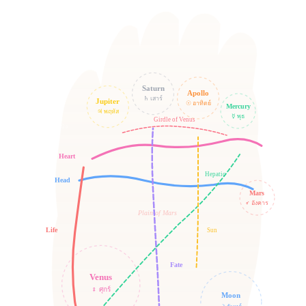
นาง
ก้อย
กลาง
ชี้
Saturn
Apollo
♄ เสาร์
Jupiter
☉ อาทิตย์
Mercury
♃ พฤหัส
☿ พุธ
Girdle of Venus
โป้ง
Heart
Hepatic
Head
Mars
♂ อังคาร
Plain of Mars
Life
Sun
Fate
Venus
♀ ศุกร์
Moon