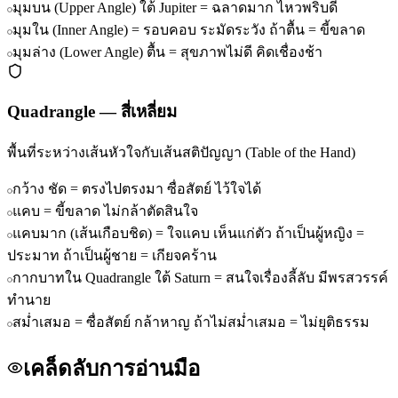
มุมบน (Upper Angle) ใต้ Jupiter = ฉลาดมาก ไหวพริบดี
มุมใน (Inner Angle) = รอบคอบ ระมัดระวัง ถ้าตื้น = ขี้ขลาด
มุมล่าง (Lower Angle) ตื้น = สุขภาพไม่ดี คิดเชื่องช้า
Quadrangle
—
สี่เหลี่ยม
พื้นที่ระหว่างเส้นหัวใจกับเส้นสติปัญญา (Table of the Hand)
กว้าง ชัด = ตรงไปตรงมา ซื่อสัตย์ ไว้ใจได้
แคบ = ขี้ขลาด ไม่กล้าตัดสินใจ
แคบมาก (เส้นเกือบชิด) = ใจแคบ เห็นแก่ตัว ถ้าเป็นผู้หญิง =
ประมาท ถ้าเป็นผู้ชาย = เกียจคร้าน
กากบาทใน Quadrangle ใต้ Saturn = สนใจเรื่องลี้ลับ มีพรสวรรค์
ทำนาย
สม่ำเสมอ = ซื่อสัตย์ กล้าหาญ ถ้าไม่สม่ำเสมอ = ไม่ยุติธรรม
เคล็ดลับการอ่านมือ