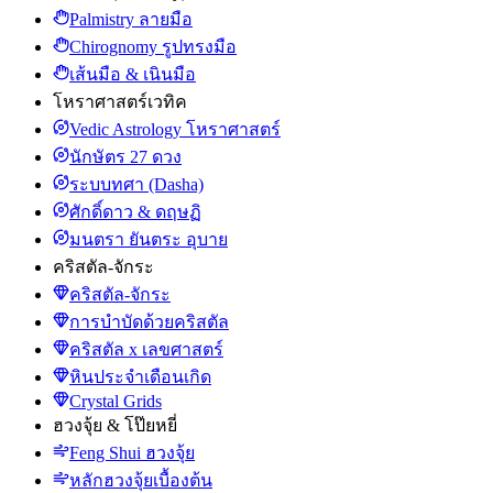
Palmistry ลายมือ
Chirognomy รูปทรงมือ
เส้นมือ & เนินมือ
โหราศาสตร์เวทิค
Vedic Astrology โหราศาสตร์
นักษัตร 27 ดวง
ระบบทศา (Dasha)
ศักดิ์ดาว & ดฤษฏิ
มนตรา ยันตระ อุบาย
คริสตัล-จักระ
คริสตัล-จักระ
การบำบัดด้วยคริสตัล
คริสตัล x เลขศาสตร์
หินประจำเดือนเกิด
Crystal Grids
ฮวงจุ้ย & โป๊ยหยี่
Feng Shui ฮวงจุ้ย
หลักฮวงจุ้ยเบื้องต้น