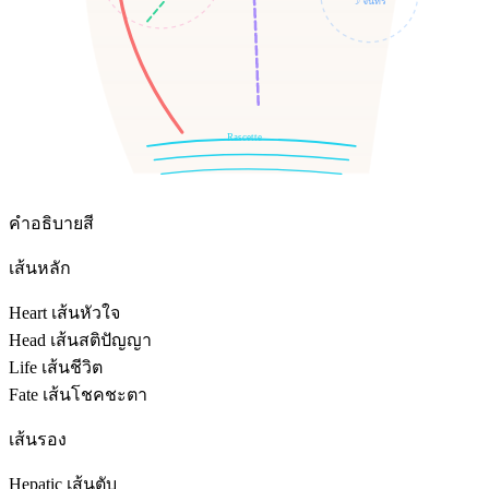
☽ จันทร์
Rascette
คำอธิบายสี
เส้นหลัก
Heart เส้นหัวใจ
Head เส้นสติปัญญา
Life เส้นชีวิต
Fate เส้นโชคชะตา
เส้นรอง
Hepatic เส้นตับ