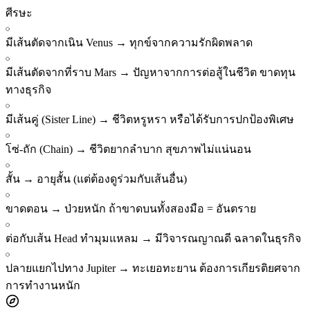
ศีรษะ
มีเส้นตัดจากเนิน Venus
→
ทุกข์จากความรักผิดพลาด
มีเส้นตัดจากที่ราบ Mars
→
ปัญหาจากการต่อสู้ในชีวิต ขาดทุน
ทางธุรกิจ
มีเส้นคู่ (Sister Line)
→
ชีวิตหรูหรา หรือได้รับการปกป้องพิเศษ
โซ่-ถัก (Chain)
→
ชีวิตยากลำบาก สุขภาพไม่แน่นอน
สั้น
→
อายุสั้น (แต่ต้องดูร่วมกับเส้นอื่น)
ขาดตอน
→
ป่วยหนัก ถ้าขาดบนทั้งสองมือ = อันตราย
ต่อกับเส้น Head ทำมุมแหลม
→
มีวิจารณญาณดี ฉลาดในธุรกิจ
ปลายแยกไปทาง Jupiter
→
ทะเยอทะยาน ต้องการเกียรติยศจาก
การทำงานหนัก