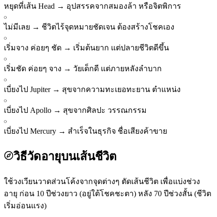
หยุดที่เส้น Head
→
อุปสรรคจากสมองล้า หรือจิตพิการ
ไม่มีเลย
→
ชีวิตไร้จุดหมายชัดเจน ต้องสร้างโชคเอง
เริ่มจาง ค่อยๆ ชัด
→
เริ่มต้นยาก แต่ปลายชีวิตดีขึ้น
เริ่มชัด ค่อยๆ จาง
→
วัยเด็กดี แต่ภายหลังลำบาก
เบี่ยงไป Jupiter
→
สุขจากความทะเยอทะยาน ตำแหน่ง
เบี่ยงไป Apollo
→
สุขจากศิลปะ วรรณกรรม
เบี่ยงไป Mercury
→
สำเร็จในธุรกิจ ชื่อเสียงค้าขาย
วิธีวัดอายุบนเส้นชีวิต
ใช้วงเวียนวาดส่วนโค้งจากจุดต่างๆ ตัดเส้นชีวิต เพื่อแบ่งช่วง
อายุ ก่อน 10 ปีช่วงยาว (อยู่ใต้โชคชะตา) หลัง 70 ปีช่วงสั้น (ชีวิต
เริ่มอ่อนแรง)