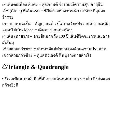
3 เส้นต่อเนื่อง สีแดง = สุขภาพดี ร่ำรวย มีความสุข อายุยืน
โซ่ (Chain) ที่เส้นแรก = ชีวิตต้องทำงานหนัก แต่ท้ายที่สุดจะ
ร่ำรวย
กากบาทบนเส้น = สัญญาณดี จะได้รางวัลหลังจากทำงานหนัก
แฉกไปเนิน Moon = เดินทางไกลต่อเนื่อง
4 เส้น (หายาก) = อายุยืนมากถึง 100 ปี เส้นชีวิตจะยาวและอาจ
มีเส้นคู่
ซ้ายสวยกว่าขวา = เกิดมาดีแต่ทำลายเองด้วยความประมาท
ขวาสวยกว่าซ้าย = ดูแลตัวเองดี ฟื้นฟูร่างกายสำเร็จ
Triangle & Quadrangle
บริเวณพิเศษบนฝ่ามือที่เกิดจากเส้นหลักมาบรรจบกัน ยิ่งชัดและ
กว้างยิ่งดี