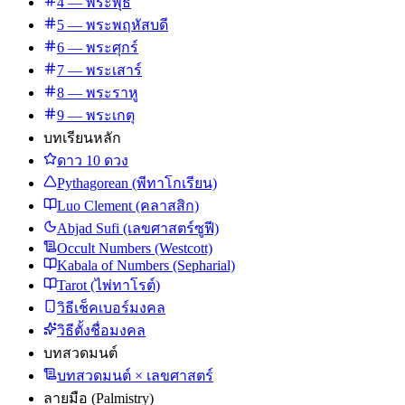
4 — พระพุธ
5 — พระพฤหัสบดี
6 — พระศุกร์
7 — พระเสาร์
8 — พระราหู
9 — พระเกตุ
บทเรียนหลัก
ดาว 10 ดวง
Pythagorean (พีทาโกเรียน)
Luo Clement (คลาสสิก)
Abjad Sufi (เลขศาสตร์ซูฟี)
Occult Numbers (Westcott)
Kabala of Numbers (Sepharial)
Tarot (ไพ่ทาโรต์)
วิธีเช็คเบอร์มงคล
วิธีตั้งชื่อมงคล
บทสวดมนต์
บทสวดมนต์ × เลขศาสตร์
ลายมือ (Palmistry)