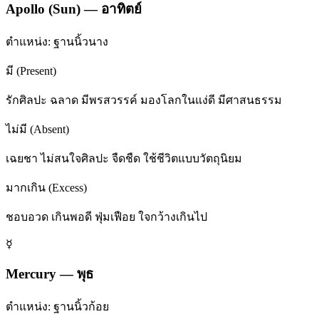
Apollo (Sun)
—
อาทิตย์
ตำแหน่ง:
ฐานนิ้วนาง
มี (Present)
รักศิลปะ ฉลาด มีพรสวรรค์ มองโลกในแง่ดี มีศาสนธรรม
ไม่มี (Absent)
เฉยชา ไม่สนใจศิลปะ จืดชืด ใช้ชีวิตแบบวัตถุนิยม
มากเกิน (Excess)
ชอบอวด เกินพอดี ฟุ่มเฟือย ใจกว้างเกินไป
☿
Mercury
—
พุธ
ตำแหน่ง:
ฐานนิ้วก้อย