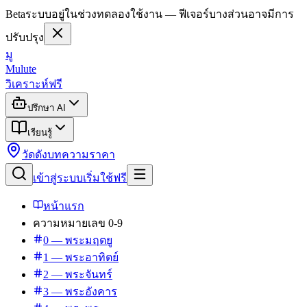
Beta
ระบบอยู่ในช่วงทดลองใช้งาน — ฟีเจอร์บางส่วนอาจมีการ
ปรับปรุง
มู
Mulute
วิเคราะห์ฟรี
ปรึกษา AI
เรียนรู้
วัดดัง
บทความ
ราคา
เข้าสู่ระบบ
เริ่มใช้ฟรี
หน้าแรก
ความหมายเลข 0-9
0 — พระมฤตยู
1 — พระอาทิตย์
2 — พระจันทร์
3 — พระอังคาร