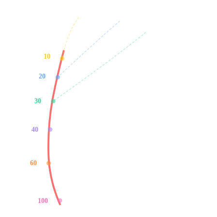
กลาง
ชี้
นาง
ก้อย
10
20
เส้นโค้งจาก
ฐานนิ้วตัดเส้นชีวิต
30
= จุดแบ่งอายุ
40
60
100