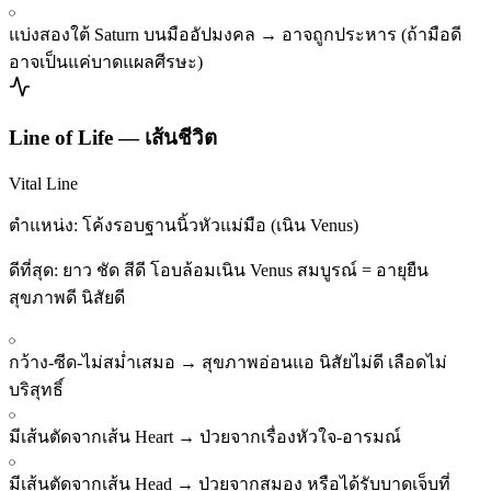
แบ่งสองใต้ Saturn บนมืออัปมงคล
→
อาจถูกประหาร (ถ้ามือดี
อาจเป็นแค่บาดแผลศีรษะ)
Line of Life
—
เส้นชีวิต
Vital Line
ตำแหน่ง:
โค้งรอบฐานนิ้วหัวแม่มือ (เนิน Venus)
ดีที่สุด:
ยาว ชัด สีดี โอบล้อมเนิน Venus สมบูรณ์ = อายุยืน
สุขภาพดี นิสัยดี
กว้าง-ซีด-ไม่สม่ำเสมอ
→
สุขภาพอ่อนแอ นิสัยไม่ดี เลือดไม่
บริสุทธิ์
มีเส้นตัดจากเส้น Heart
→
ป่วยจากเรื่องหัวใจ-อารมณ์
มีเส้นตัดจากเส้น Head
→
ป่วยจากสมอง หรือได้รับบาดเจ็บที่