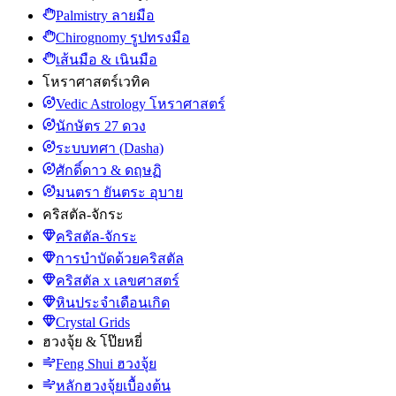
Palmistry ลายมือ
Chirognomy รูปทรงมือ
เส้นมือ & เนินมือ
โหราศาสตร์เวทิค
Vedic Astrology โหราศาสตร์
นักษัตร 27 ดวง
ระบบทศา (Dasha)
ศักดิ์ดาว & ดฤษฏิ
มนตรา ยันตระ อุบาย
คริสตัล-จักระ
คริสตัล-จักระ
การบำบัดด้วยคริสตัล
คริสตัล x เลขศาสตร์
หินประจำเดือนเกิด
Crystal Grids
ฮวงจุ้ย & โป๊ยหยี่
Feng Shui ฮวงจุ้ย
หลักฮวงจุ้ยเบื้องต้น