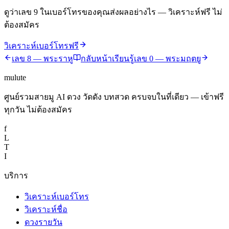
ดูว่าเลข
9
ในเบอร์โทรของคุณส่งผลอย่างไร — วิเคราะห์ฟรี ไม่
ต้องสมัคร
วิเคราะห์เบอร์โทรฟรี
เลข
8
—
พระราหู
กลับหน้าเรียนรู้
เลข
0
—
พระมฤตยู
mulute
ศูนย์รวมสายมู AI ดวง วัดดัง บทสวด ครบจบในที่เดียว — เข้าฟรี
ทุกวัน ไม่ต้องสมัคร
f
L
T
I
บริการ
วิเคราะห์เบอร์โทร
วิเคราะห์ชื่อ
ดวงรายวัน