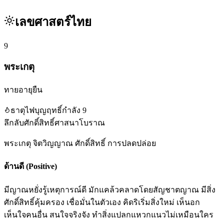
เลขศาสตร์ไทย
9
พระเกตุ
ทายอายุยืน
ธาตุ
ไฟ
บุญฤทธิ์
กำลัง
9
ลึกลับ
ศักดิ์สิทธิ์
ศาสนา
โบราณ
พระเกตุ จิตวิญญาณ ศักดิ์สิทธิ์ การปลดปล่อย
ด้านดี (Positive)
มีญาณหยั่งรู้เหตุการณ์ดี มักแคล้วคลาดโดยสัญชาตญาณ มีสิ่ง
ศักดิ์สิทธิ์คุ้มครอง เชื่อมั่นในตัวเอง คิดริเริ่มสิ่งใหม่ เห็นอก
เห็นใจคนอื่น สนใจจริงจัง ทำสิ่งแปลกแหวกแนวไม่เหมือนใคร