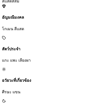
สีแสด
สีส้ม
อัญมณีมงคล
โกเมน สีแสด
สัตว์ประจำ
แกะ แพะ เลียงผา
อวัยวะที่เกี่ยวข้อง
ศีรษะ แขน