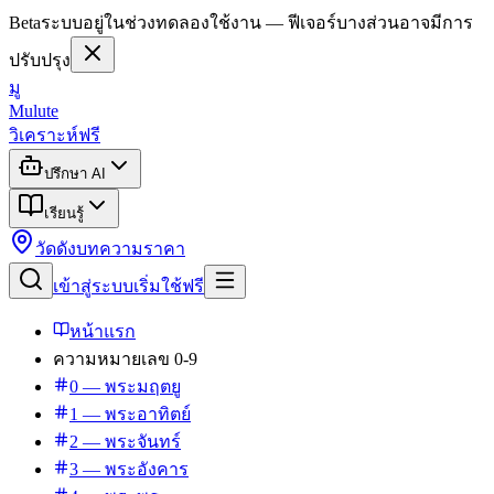
Beta
ระบบอยู่ในช่วงทดลองใช้งาน — ฟีเจอร์บางส่วนอาจมีการ
ปรับปรุง
มู
Mulute
วิเคราะห์ฟรี
ปรึกษา AI
เรียนรู้
วัดดัง
บทความ
ราคา
เข้าสู่ระบบ
เริ่มใช้ฟรี
หน้าแรก
ความหมายเลข 0-9
0 — พระมฤตยู
1 — พระอาทิตย์
2 — พระจันทร์
3 — พระอังคาร