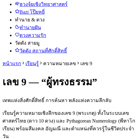
ฮวงจุ้ยเชิงวิทยาศาสตร์
Bazi โป๊ยหยี่
ทำนาย & ดวง
ทำนายฝัน
ดวงความรัก
วัดดัง สายมู
วัดดัง สถานที่ศักดิ์สิทธิ์
หน้าแรก
เรียนรู้
ความหมายเลข
เลข
9
เลข
9
— “
ผู้ทรงธรรม
”
เทพแห่งสิ่งศักดิ์สิทธิ์ การค้นหา พลังแห่งความลึกลับ
เรียนรู้ความหมายเชิงลึกของเลข
9
(
พระเกตุ
) ทั้งในระบบเลข
ศาสตร์ไทย (ดาว 10 ดวง)
และ Pythagorean Numerology (พีทาโก
เรียน)
พร้อมสีมงคล อัญมณี และตำแหน่งที่ควรรู้ในชีวิตประจำ
วัน