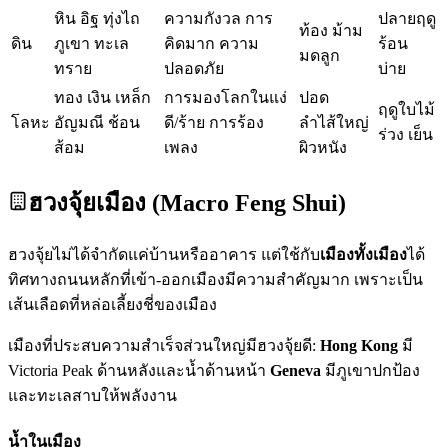
หิน อิฐ ทุ่งไถ
ความกังวล การ
ปลายฤดู
ท้อง ม้าม
ดิน
ภูเขา ทะเล
คิดมาก ความ
ร้อน
มดลูก
ทราย
ปลอดภัย
บ่าย
ทอง เงิน เหล็ก
การมองโลกในแง่
ปอด
ฤดูใบไม้
โลหะ
อัญมณี ช้อน
ดี/ร้าย การร้อง
ลำไส้ใหญ่
ร่วง เย็น
ส้อม
เพลง
ผิวหนัง
ฮวงจุ้ยเมือง (Macro Feng Shui)
ฮวงจุ้ยไม่ได้จำกัดแค่บ้านหรืออาคาร แต่ใช้กับ
เมืองทั้งเมือง
ได้
ทิศทางถนนหลักที่เข้า-ออกเมืองมีความสำคัญมาก เพราะเป็น
เส้นเลือดที่หล่อเลี้ยงชี่ของเมือง
เมืองที่ประสบความสำเร็จส่วนใหญ่มีฮวงจุ้ยดี:
Hong Kong
มี
Victoria Peak ด้านหลังและน้ำด้านหน้า
Geneva
มีภูเขาปกป้อง
และทะเลสาบให้พลังงาน
น้ำในเมือง