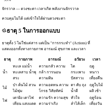
จักรวาล — ดวงชะตา เวลาเกิด พลังงานจักรวาล
ควบคุมไม่ได้ แต่เข้าใจได้ผ่านดวงชะตา
ธาตุ 5 ในการออกแบบ
ธาตุทั้ง 5 ไม่ใช่แค่สาร แต่เป็น "การกระทำ" (Actions) ที่
แสดงออกทั้งทางกายภาพ อารมณ์ สุขภาพ และเวลา
ธาตุ
กายภาพ
อารมณ์
อวัยวะ
เวลา
ทะเล แม่น้ำ
ความกลัว ความ
ไต
ฤดู
น้ำ
ทะเลสาบ น้ำพุ
กล้า การนอน
กระเพาะ
หนาว
สระ
ความฝัน
ปัสสาวะ
เที่ยงคืน
ป่า ต้นไม้ สวน
ความอดทน ความ
ตา ตับ ถุง
ฤดูใบไม้
ไม้
ไม้พุ่ม
โกรธ วิสัยทัศน์
น้ำดี
ผลิ เช้า
เตาผิง เตาไฟ
ความรัก ความสุข
หัวใจ
ฤดูร้อน
ไฟ
เทียน แสงแดด
ความร่าเริง
ลำไส้เล็ก
เที่ยงวัน