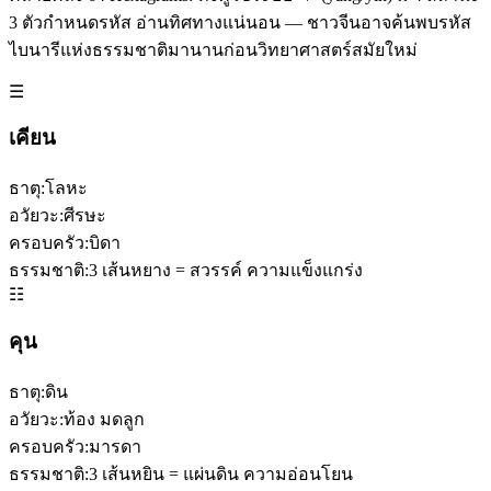
3 ตัวกำหนดรหัส อ่านทิศทางแน่นอน — ชาวจีนอาจค้นพบรหัส
ไบนารีแห่งธรรมชาติมานานก่อนวิทยาศาสตร์สมัยใหม่
☰
เคียน
ธาตุ:
โลหะ
อวัยวะ:
ศีรษะ
ครอบครัว:
บิดา
ธรรมชาติ:
3 เส้นหยาง = สวรรค์ ความแข็งแกร่ง
☷
คุน
ธาตุ:
ดิน
อวัยวะ:
ท้อง มดลูก
ครอบครัว:
มารดา
ธรรมชาติ:
3 เส้นหยิน = แผ่นดิน ความอ่อนโยน