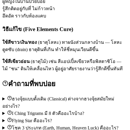
ผู้หญิงในบ้านป่วยบ่อย
รู้สึกติดอยู่กับที่ ไม่ก้าวหน้า
อึดอัด ราวกับห้องแคบ
วิธีแก้ไข (Five Elements Cure)
ใช้สีขาว/เงิน/ทอง
(ธาตุโลหะ) ทาผนังส่วนกลางบ้าน — โลหะ
ดูดซับ (drain) ธาตุดินที่เกิน ทำให้ชี่หมุนเวียนดีขึ้น
ใช้สีเขียวอ่อน
(ธาตุไม้) เช่น สีแอปเปิ้ลเขียวหรือพิสตาชิโอ —
ไม้ "ชน" ดินให้เคลื่อนไหว ผู้อยู่อาศัยรายงานว่ารู้สึกดีขึ้นทันที
คำถามที่พบบ่อย
ฮวงจุ้ยแบบดั้งเดิม (Classical) ต่างจากฮวงจุ้ยสมัยใหม่
อย่างไร?
I Ching Trigrams มี 8 ตัวคืออะไรบ้าง?
Flying Star คืออะไร?
โชค 3 ประเภท (Earth, Human, Heaven Luck) คืออะไร?