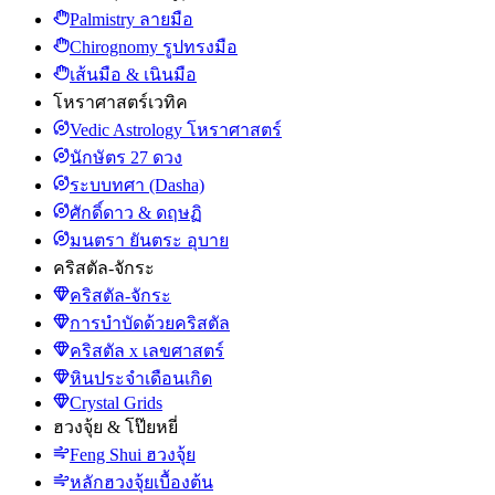
Palmistry ลายมือ
Chirognomy รูปทรงมือ
เส้นมือ & เนินมือ
โหราศาสตร์เวทิค
Vedic Astrology โหราศาสตร์
นักษัตร 27 ดวง
ระบบทศา (Dasha)
ศักดิ์ดาว & ดฤษฏิ
มนตรา ยันตระ อุบาย
คริสตัล-จักระ
คริสตัล-จักระ
การบำบัดด้วยคริสตัล
คริสตัล x เลขศาสตร์
หินประจำเดือนเกิด
Crystal Grids
ฮวงจุ้ย & โป๊ยหยี่
Feng Shui ฮวงจุ้ย
หลักฮวงจุ้ยเบื้องต้น