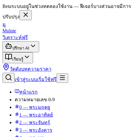
Beta
ระบบอยู่ในช่วงทดลองใช้งาน — ฟีเจอร์บางส่วนอาจมีการ
ปรับปรุง
มู
Mulute
วิเคราะห์ฟรี
ปรึกษา AI
เรียนรู้
วัดดัง
บทความ
ราคา
เข้าสู่ระบบ
เริ่มใช้ฟรี
หน้าแรก
ความหมายเลข 0-9
0 — พระมฤตยู
1 — พระอาทิตย์
2 — พระจันทร์
3 — พระอังคาร