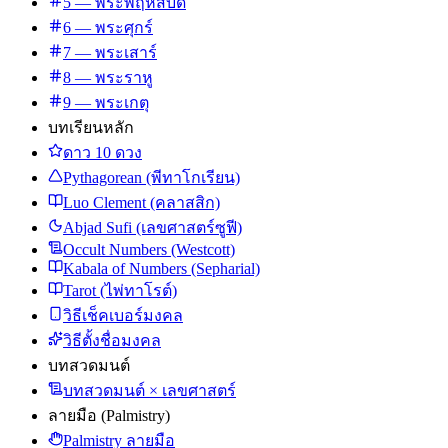
5 — พระพฤหัสบดี
6 — พระศุกร์
7 — พระเสาร์
8 — พระราหู
9 — พระเกตุ
บทเรียนหลัก
ดาว 10 ดวง
Pythagorean (พีทาโกเรียน)
Luo Clement (คลาสสิก)
Abjad Sufi (เลขศาสตร์ซูฟี)
Occult Numbers (Westcott)
Kabala of Numbers (Sepharial)
Tarot (ไพ่ทาโรต์)
วิธีเช็คเบอร์มงคล
วิธีตั้งชื่อมงคล
บทสวดมนต์
บทสวดมนต์ × เลขศาสตร์
ลายมือ (Palmistry)
Palmistry ลายมือ