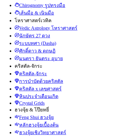
Chirognomy รูปทรงมือ
เส้นมือ & เนินมือ
โหราศาสตร์เวทิค
Vedic Astrology โหราศาสตร์
นักษัตร 27 ดวง
ระบบทศา (Dasha)
ศักดิ์ดาว & ดฤษฏิ
มนตรา ยันตระ อุบาย
คริสตัล-จักระ
คริสตัล-จักระ
การบำบัดด้วยคริสตัล
คริสตัล x เลขศาสตร์
หินประจำเดือนเกิด
Crystal Grids
ฮวงจุ้ย & โป๊ยหยี่
Feng Shui ฮวงจุ้ย
หลักฮวงจุ้ยเบื้องต้น
ฮวงจุ้ยเชิงวิทยาศาสตร์