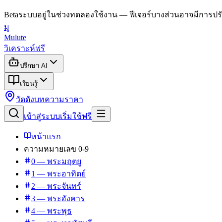
Beta
ระบบอยู่ในช่วงทดลองใช้งาน — ฟีเจอร์บางส่วนอาจมีการปรั
มู
Mulute
วิเคราะห์ฟรี
ปรึกษา AI
เรียนรู้
วัดดัง
บทความ
ราคา
เข้าสู่ระบบ
เริ่มใช้ฟรี
หน้าแรก
ความหมายเลข 0-9
0 — พระมฤตยู
1 — พระอาทิตย์
2 — พระจันทร์
3 — พระอังคาร
4 — พระพุธ