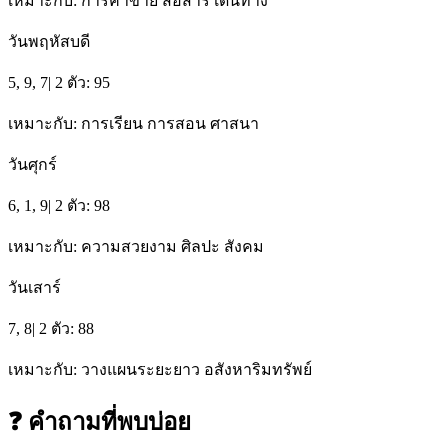
เหมาะกับ:
การค้าขาย สื่อสาร เดินทาง
วัน
พฤหัสบดี
5, 9, 7
| 2 ตัว:
95
เหมาะกับ:
การเรียน การสอน ศาสนา
วัน
ศุกร์
6, 1, 9
| 2 ตัว:
98
เหมาะกับ:
ความสวยงาม ศิลปะ สังคม
วัน
เสาร์
7, 8
| 2 ตัว:
88
เหมาะกับ:
วางแผนระยะยาว อสังหาริมทรัพย์
❓ คำถามที่พบบ่อย