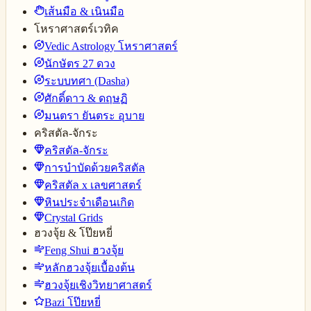
เส้นมือ & เนินมือ
โหราศาสตร์เวทิค
Vedic Astrology โหราศาสตร์
นักษัตร 27 ดวง
ระบบทศา (Dasha)
ศักดิ์ดาว & ดฤษฏิ
มนตรา ยันตระ อุบาย
คริสตัล-จักระ
คริสตัล-จักระ
การบำบัดด้วยคริสตัล
คริสตัล x เลขศาสตร์
หินประจำเดือนเกิด
Crystal Grids
ฮวงจุ้ย & โป๊ยหยี่
Feng Shui ฮวงจุ้ย
หลักฮวงจุ้ยเบื้องต้น
ฮวงจุ้ยเชิงวิทยาศาสตร์
Bazi โป๊ยหยี่