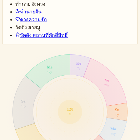
ทำนาย & ดวง
ทำนายฝัน
ดวงความรัก
วัดดัง สายมู
วัดดัง สถานที่ศักดิ์สิทธิ์
Ke
Me
7
y
17
y
Ve
20
y
Sa
19
y
120
Su
ปี
6
y
Mo
10
y