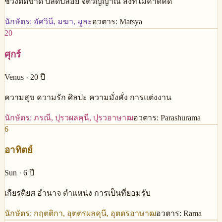
ช่วงตัดขาด ปลดปล่อย จิตวิญญาณ สิ่งที่ไม่คาดคิด
นักษัตร:
อัศวินี, มฆา, มูละ
อวตาร:
Matsya
20
ศุกร์
Venus
·
20
ปี
ความสุข ความรัก ศิลปะ ความมั่งคั่ง การแต่งงาน
นักษัตร:
ภรณี, ปุรวผลคุนี, ปุรวอาษาฒ
อวตาร:
Parashurama
6
อาทิตย์
Sun
·
6
ปี
เกียรติยศ อำนาจ ตำแหน่ง การเป็นที่ยอมรับ
นักษัตร:
กฤตติกา, อุตตรผลคุนี, อุตตรอาษาฒ
อวตาร:
Rama