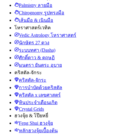
Palmistry ลายมือ
Chirognomy รูปทรงมือ
เส้นมือ & เนินมือ
โหราศาสตร์เวทิค
Vedic Astrology โหราศาสตร์
นักษัตร 27 ดวง
ระบบทศา (Dasha)
ศักดิ์ดาว & ดฤษฏิ
มนตรา ยันตระ อุบาย
คริสตัล-จักระ
คริสตัล-จักระ
การบำบัดด้วยคริสตัล
คริสตัล x เลขศาสตร์
หินประจำเดือนเกิด
Crystal Grids
ฮวงจุ้ย & โป๊ยหยี่
Feng Shui ฮวงจุ้ย
หลักฮวงจุ้ยเบื้องต้น