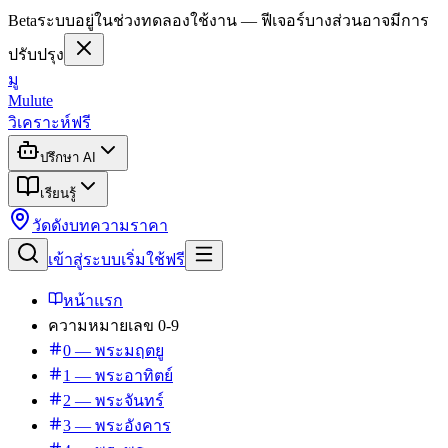
Beta
ระบบอยู่ในช่วงทดลองใช้งาน — ฟีเจอร์บางส่วนอาจมีการ
ปรับปรุง
มู
Mulute
วิเคราะห์ฟรี
ปรึกษา AI
เรียนรู้
วัดดัง
บทความ
ราคา
เข้าสู่ระบบ
เริ่มใช้ฟรี
หน้าแรก
ความหมายเลข 0-9
0 — พระมฤตยู
1 — พระอาทิตย์
2 — พระจันทร์
3 — พระอังคาร