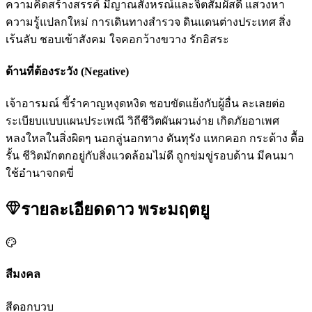
ความคิดสร้างสรรค์ มีญาณสังหรณ์และจิตสัมผัสดี แสวงหา
ความรู้แปลกใหม่ การเดินทางสำรวจ ดินแดนต่างประเทศ สิ่ง
เร้นลับ ชอบเข้าสังคม ใจคอกว้างขวาง รักอิสระ
ด้านที่ต้องระวัง (Negative)
เจ้าอารมณ์ ขี้รำคาญหงุดหงิด ชอบขัดแย้งกับผู้อื่น ละเลยต่อ
ระเบียบแบบแผนประเพณี วิถีชีวิตผันผวนง่าย เกิดภัยอาเพศ
หลงใหลในสิ่งผิดๆ นอกลู่นอกทาง ดันทุรัง แหกคอก กระด้าง ดื้อ
รั้น ชีวิตมักตกอยู่กับสิ่งแวดล้อมไม่ดี ถูกข่มขู่รอบด้าน มีคนมา
ใช้อำนาจกดขี่
รายละเอียดดาว
พระมฤตยู
สีมงคล
สีดอกบวบ