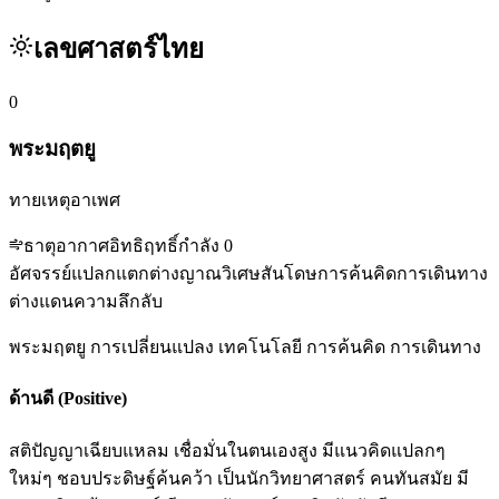
เลขศาสตร์ไทย
0
พระมฤตยู
ทายเหตุอาเพศ
ธาตุ
อากาศ
อิทธิฤทธิ์
กำลัง
0
อัศจรรย์
แปลกแตกต่าง
ญาณวิเศษ
สันโดษ
การค้นคิด
การเดินทาง
ต่างแดน
ความลึกลับ
พระมฤตยู การเปลี่ยนแปลง เทคโนโลยี การค้นคิด การเดินทาง
ด้านดี (Positive)
สติปัญญาเฉียบแหลม เชื่อมั่นในตนเองสูง มีแนวคิดแปลกๆ
ใหม่ๆ ชอบประดิษฐ์ค้นคว้า เป็นนักวิทยาศาสตร์ คนทันสมัย มี