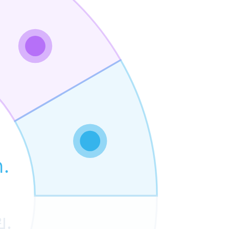
ค.
ย.