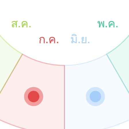
ส.ค.
พ.ค.
ก.ค.
มิ.ย.