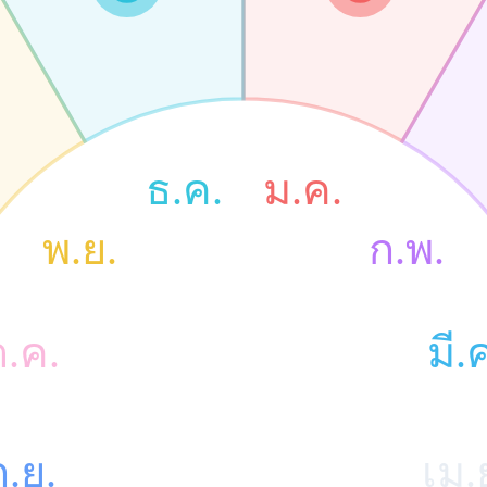
ธ.ค.
ม.ค.
พ.ย.
ก.พ.
ต.ค.
มี.
Birthstone
12 เดือน
ก.ย.
เม.