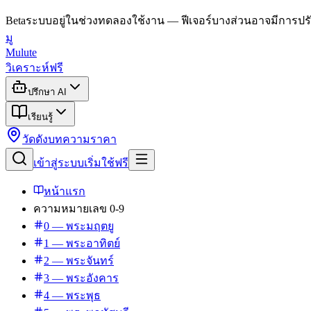
Beta
ระบบอยู่ในช่วงทดลองใช้งาน — ฟีเจอร์บางส่วนอาจมีการปรั
มู
Mulute
วิเคราะห์ฟรี
ปรึกษา AI
เรียนรู้
วัดดัง
บทความ
ราคา
เข้าสู่ระบบ
เริ่มใช้ฟรี
หน้าแรก
ความหมายเลข 0-9
0 — พระมฤตยู
1 — พระอาทิตย์
2 — พระจันทร์
3 — พระอังคาร
4 — พระพุธ