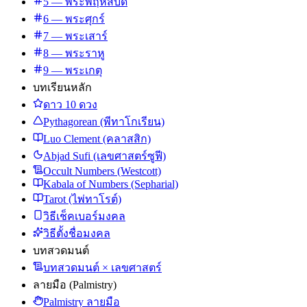
5 — พระพฤหัสบดี
6 — พระศุกร์
7 — พระเสาร์
8 — พระราหู
9 — พระเกตุ
บทเรียนหลัก
ดาว 10 ดวง
Pythagorean (พีทาโกเรียน)
Luo Clement (คลาสสิก)
Abjad Sufi (เลขศาสตร์ซูฟี)
Occult Numbers (Westcott)
Kabala of Numbers (Sepharial)
Tarot (ไพ่ทาโรต์)
วิธีเช็คเบอร์มงคล
วิธีตั้งชื่อมงคล
บทสวดมนต์
บทสวดมนต์ × เลขศาสตร์
ลายมือ (Palmistry)
Palmistry ลายมือ