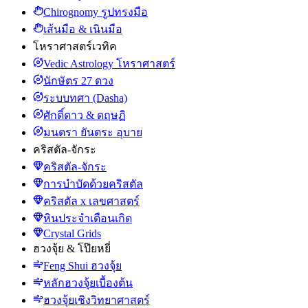
Chirognomy รูปทรงมือ
เส้นมือ & เนินมือ
โหราศาสตร์เวทิค
Vedic Astrology โหราศาสตร์
นักษัตร 27 ดวง
ระบบทศา (Dasha)
ศักดิ์ดาว & ดฤษฏิ
มนตรา ยันตระ อุบาย
คริสตัล-จักระ
คริสตัล-จักระ
การบำบัดด้วยคริสตัล
คริสตัล x เลขศาสตร์
หินประจำเดือนเกิด
Crystal Grids
ฮวงจุ้ย & โป๊ยหยี่
Feng Shui ฮวงจุ้ย
หลักฮวงจุ้ยเบื้องต้น
ฮวงจุ้ยเชิงวิทยาศาสตร์