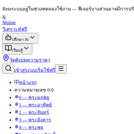
Beta
ระบบอยู่ในช่วงทดลองใช้งาน — ฟีเจอร์บางส่วนอาจมีการปรั
มู
Mulute
วิเคราะห์ฟรี
ปรึกษา AI
เรียนรู้
วัดดัง
บทความ
ราคา
เข้าสู่ระบบ
เริ่มใช้ฟรี
หน้าแรก
ความหมายเลข 0-9
0 — พระมฤตยู
1 — พระอาทิตย์
2 — พระจันทร์
3 — พระอังคาร
4 — พระพุธ