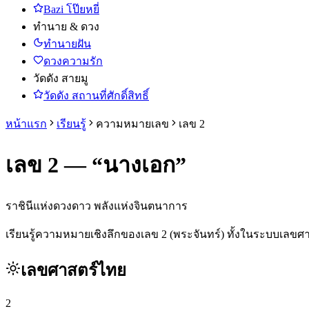
Bazi โป๊ยหยี่
ทำนาย & ดวง
ทำนายฝัน
ดวงความรัก
วัดดัง สายมู
วัดดัง สถานที่ศักดิ์สิทธิ์
หน้าแรก
เรียนรู้
ความหมายเลข
เลข
2
เลข
2
— “
นางเอก
”
ราชินีแห่งดวงดาว พลังแห่งจินตนาการ
เรียนรู้ความหมายเชิงลึกของเลข
2
(
พระจันทร์
) ทั้งในระบบเลขศ
เลขศาสตร์ไทย
2