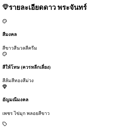
รายละเอียดดาว
พระจันทร์
สีมงคล
สีขาว
สีนวล
สีครีม
สีให้โทษ (ควรหลีกเลี่ยง)
สีส้ม
สีทอง
สีม่วง
อัญมณีมงคล
เพชร ไข่มุก พลอยสีขาว