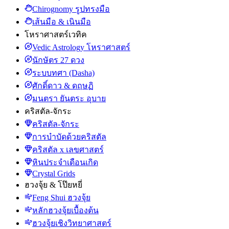
Chirognomy รูปทรงมือ
เส้นมือ & เนินมือ
โหราศาสตร์เวทิค
Vedic Astrology โหราศาสตร์
นักษัตร 27 ดวง
ระบบทศา (Dasha)
ศักดิ์ดาว & ดฤษฏิ
มนตรา ยันตระ อุบาย
คริสตัล-จักระ
คริสตัล-จักระ
การบำบัดด้วยคริสตัล
คริสตัล x เลขศาสตร์
หินประจำเดือนเกิด
Crystal Grids
ฮวงจุ้ย & โป๊ยหยี่
Feng Shui ฮวงจุ้ย
หลักฮวงจุ้ยเบื้องต้น
ฮวงจุ้ยเชิงวิทยาศาสตร์