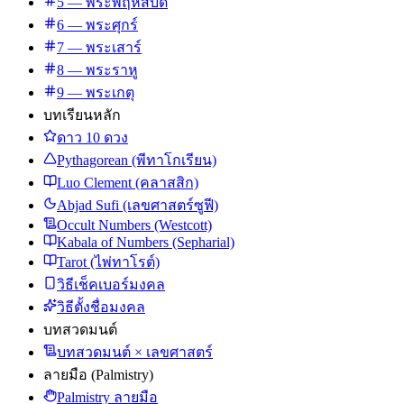
5 — พระพฤหัสบดี
6 — พระศุกร์
7 — พระเสาร์
8 — พระราหู
9 — พระเกตุ
บทเรียนหลัก
ดาว 10 ดวง
Pythagorean (พีทาโกเรียน)
Luo Clement (คลาสสิก)
Abjad Sufi (เลขศาสตร์ซูฟี)
Occult Numbers (Westcott)
Kabala of Numbers (Sepharial)
Tarot (ไพ่ทาโรต์)
วิธีเช็คเบอร์มงคล
วิธีตั้งชื่อมงคล
บทสวดมนต์
บทสวดมนต์ × เลขศาสตร์
ลายมือ (Palmistry)
Palmistry ลายมือ