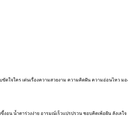
ม่ชอบขัดใจใคร เด่นเรื่องความสวยงาม ความคิดฝัน ความอ่อนไหว ม
้อยขี้งอน น้ำตาร่วงง่าย อารมณ์เร็วแปรปรวน ชอบคิดเพ้อฝัน ลังเ