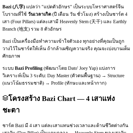
Bazi (八字)
แปลว่า "แปดตัวอักษร" เป็นระบบโหราศาสตร์จีน
โบราณที่ใช้
วันเวลาเกิด
(ปี เดือน วัน ชั่วโมง) สร้างเป็นชาร์ต 4
เสา (Four Pillars) แต่ละเสามี Heavenly Stem (天干) และ Earthly
Branch (地支) รวม 8 ตัวอักษร
Bazi เป็นเครื่องมือทำความเข้าใจตัวเอง ทุกอย่างที่คุณเป็นถูก
วางไว้ในชาร์ตให้เห็น ถ้ากล้าเผชิญความจริง คุณจะเบ่งบานเต็ม
ศักยภาพ
ระบบ
Bazi Profiling
(พัฒนาโดย Dato' Joey Yap) แบ่งการ
วิเคราะห์เป็น 3 ระดับ: Day Master (ตัวตนพื้นฐาน) → Structure
(แนวโน้มธรรมชาติ) → Profile (ทักษะและหน้ากาก)
โครงสร้าง Bazi Chart — 4 เสาแห่ง
ชะตา
ชาร์ต Bazi มี 4 เสา แต่ละเสาแทนช่วงเวลาและด้านชีวิตต่างกัน
เสาวัน (Day Pillar) เป็นแกนกลาง — Heavenly Stem ของเสาวัน