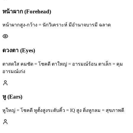
หน้าผาก (Forehead)
หน้าผากสูง-กว้าง = นักวิเคราะห์ มีอำนาจบารมี ฉลาด
ดวงตา (Eyes)
ตาสดใส คมชัด = โชคดี ตาใหญ่ = อารมณ์ร้อน ตาเล็ก = คุม
อารมณ์เก่ง
หู (Ears)
หูใหญ่ = โชคดี หูตั้งสูงระดับคิ้ว = IQ สูง ติ่งหูกลม = สุขภาพดี