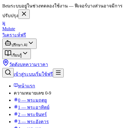
Beta
ระบบอยู่ในช่วงทดลองใช้งาน — ฟีเจอร์บางส่วนอาจมีการ
ปรับปรุง
มู
Mulute
วิเคราะห์ฟรี
ปรึกษา AI
เรียนรู้
วัดดัง
บทความ
ราคา
เข้าสู่ระบบ
เริ่มใช้ฟรี
หน้าแรก
ความหมายเลข 0-9
0 — พระมฤตยู
1 — พระอาทิตย์
2 — พระจันทร์
3 — พระอังคาร