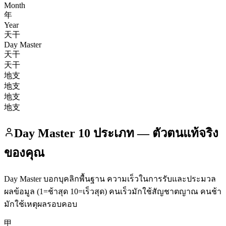
Month
年
Year
天干
Day Master
天干
天干
地支
地支
地支
地支
Day Master 10 ประเภท — ตัวตนแท้จริง
ของคุณ
Day Master บอกบุคลิกพื้นฐาน ความเร็วในการรับและประมวล
ผลข้อมูล (1=ช้าสุด 10=เร็วสุด) คนเร็วมักใช้สัญชาตญาณ คนช้า
มักใช้เหตุผลรอบคอบ
甲