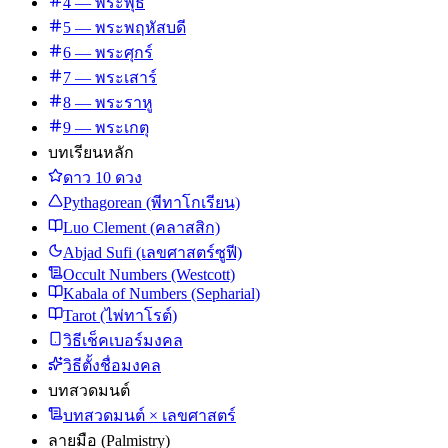
4 — พระพุธ
5 — พระพฤหัสบดี
6 — พระศุกร์
7 — พระเสาร์
8 — พระราหู
9 — พระเกตุ
บทเรียนหลัก
ดาว 10 ดวง
Pythagorean (พีทาโกเรียน)
Luo Clement (คลาสสิก)
Abjad Sufi (เลขศาสตร์ซูฟี)
Occult Numbers (Westcott)
Kabala of Numbers (Sepharial)
Tarot (ไพ่ทาโรต์)
วิธีเช็คเบอร์มงคล
วิธีตั้งชื่อมงคล
บทสวดมนต์
บทสวดมนต์ × เลขศาสตร์
ลายมือ (Palmistry)