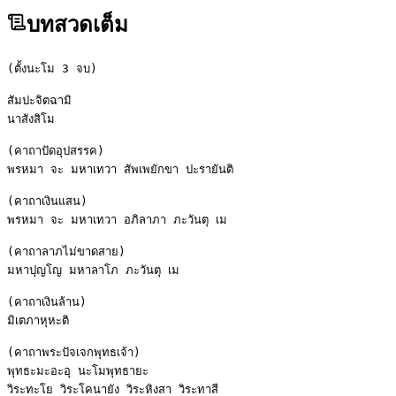
บทสวดเต็ม
(ตั้งนะโม 3 จบ)

สัมปะจิตฉามิ

นาสังสิโม

(คาถาปัดอุปสรรค)

พรหมา จะ มหาเทวา สัพเพยักขา ปะรายันติ

(คาถาเงินแสน)

พรหมา จะ มหาเทวา อภิลาภา ภะวันตุ เม

(คาถาลาภไม่ขาดสาย)

มหาปุญโญ มหาลาโภ ภะวันตุ เม

(คาถาเงินล้าน)

มิเตภาหุหะติ

(คาถาพระปัจเจกพุทธเจ้า)

พุทธะมะอะอุ นะโมพุทธายะ

วิระทะโย วิระโคนายัง วิระหิงสา วิระทาสี
