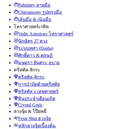
Palmistry ลายมือ
Chirognomy รูปทรงมือ
เส้นมือ & เนินมือ
โหราศาสตร์เวทิค
Vedic Astrology โหราศาสตร์
นักษัตร 27 ดวง
ระบบทศา (Dasha)
ศักดิ์ดาว & ดฤษฏิ
มนตรา ยันตระ อุบาย
คริสตัล-จักระ
คริสตัล-จักระ
การบำบัดด้วยคริสตัล
คริสตัล x เลขศาสตร์
หินประจำเดือนเกิด
Crystal Grids
ฮวงจุ้ย & โป๊ยหยี่
Feng Shui ฮวงจุ้ย
หลักฮวงจุ้ยเบื้องต้น