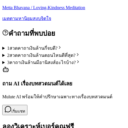
Metta Bhavana / Loving-Kindness Meditation
เมตตามหานิยม
สงบจิตใจ
คำถามที่พบบ่อย
1
สวดคาถาเงินล้านกี่จบดี?
2
สวดคาถาเงินล้านตอนไหนดีที่สุด?
3
คาถาเงินล้านมีอานิสงส์อะไรบ้าง?
ถาม AI เรื่อง
บทสวดมนต์
ได้เลย
Mulute AI พร้อมให้คำปรึกษาเฉพาะทางเรื่อง
บทสวดมนต์
เริ่มแชท
ลองวิเคราะห์เบอร์คุณฟรี