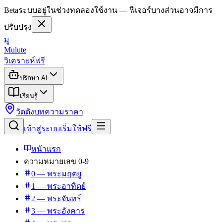
Beta
ระบบอยู่ในช่วงทดลองใช้งาน — ฟีเจอร์บางส่วนอาจมีการ
ปรับปรุง
มู
Mulute
วิเคราะห์ฟรี
ปรึกษา AI
เรียนรู้
วัดดัง
บทความ
ราคา
เข้าสู่ระบบ
เริ่มใช้ฟรี
หน้าแรก
ความหมายเลข 0-9
0 — พระมฤตยู
1 — พระอาทิตย์
2 — พระจันทร์
3 — พระอังคาร