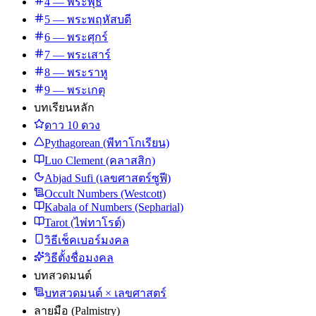
4 — พระพุธ
5 — พระพฤหัสบดี
6 — พระศุกร์
7 — พระเสาร์
8 — พระราหู
9 — พระเกตุ
บทเรียนหลัก
ดาว 10 ดวง
Pythagorean (พีทาโกเรียน)
Luo Clement (คลาสสิก)
Abjad Sufi (เลขศาสตร์ซูฟี)
Occult Numbers (Westcott)
Kabala of Numbers (Sepharial)
Tarot (ไพ่ทาโรต์)
วิธีเช็คเบอร์มงคล
วิธีตั้งชื่อมงคล
บทสวดมนต์
บทสวดมนต์ × เลขศาสตร์
ลายมือ (Palmistry)