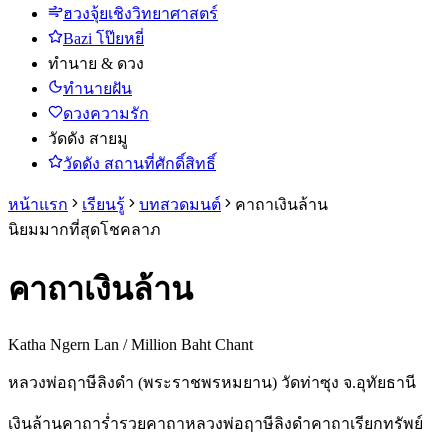
ฮวงจุ้ยเชิงวิทยาศาสตร์
Bazi โป๊ยหยี่
ทำนาย & ดวง
ทำนายฝัน
ดวงความรัก
วัดดัง สายมู
วัดดัง สถานที่ศักดิ์สิทธิ์
หน้าแรก
เรียนรู้
บทสวดมนต์
คาถาเงินล้าน
นิยมมากที่สุด
โชคลาภ
คาถาเงินล้าน
Katha Ngern Lan / Million Baht Chant
หลวงพ่อฤาษีลิงดำ (พระราชพรหมยาน) วัดท่าซุง จ.อุทัยธานี
เงินล้าน
คาถาร่ำรวย
คาถาหลวงพ่อฤาษีลิงดำ
คาถาเรียกทรัพย์