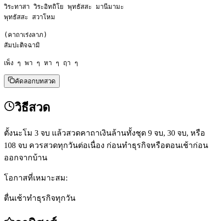
วิระทาสา วิระอิทถิโย พุทธัสสะ มานีมามะ

พุทธัสสะ สวาโหม

(คาถาเร่งลาภ)

สัมปะติจฉามิ

เพ็ง ๆ พา ๆ หา ๆ ฤา ๆ
คัดลอกบทสวด
วิธีสวด
ตั้งนะโม 3 จบ แล้วสวดคาถาเงินล้านทั้งชุด 9 จบ, 30 จบ, หรือ
108 จบ ควรสวดทุกวันต่อเนื่อง ก่อนทำธุรกิจหรือตอนเช้าก่อน
ออกจากบ้าน
โอกาสที่เหมาะสม:
ตื่นเช้า
ทำธุรกิจ
ทุกวัน