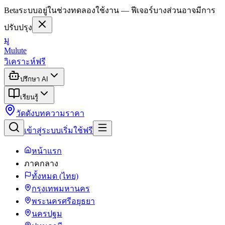
Beta
ระบบอยู่ในช่วงทดลองใช้งาน — ฟีเจอร์บางส่วนอาจมีการ
ปรับปรุง
มู
Mulute
วิเคราะห์ฟรี
ปรึกษา AI
เรียนรู้
วัดดัง
บทความ
ราคา
เข้าสู่ระบบ
เริ่มใช้ฟรี
หน้าแรก
ภาคกลาง
ทั้งหมด (ไทย)
กรุงเทพมหานคร
พระนครศรีอยุธยา
นครปฐม