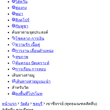
ไต้หวัน
ฮ่องกง
พม่า
สิงคโปร์
กัมพูชา
ค้นหาตามจุดประสงค์
โชคลาภ การเงิน
ความรัก เนื้อคู่
การงาน เลื่อนตำแหน่ง
สุขภาพ
คุ้มครอง ปัดเคราะห์
การเรียน การสอบ
เส้นทางสายมู
เส้นทางสายมูแนะนำ
สำหรับวัด
ลงพื้นที่โปรโมท
หน้าแรก
วัดดัง
ชลบุรี
เขาชีจรรย์ (พุทธมณฑลสัตหีบ)
สัตหีบ ชลบุรี
พุทธ