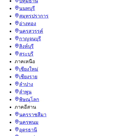
ปทุมธานี
นนทบุรี
สมุทรปราการ
อ่างทอง
นครสวรรค์
กาญจนบุรี
สิงห์บุรี
สระบุรี
ภาคเหนือ
เชียงใหม่
เชียงราย
ลำปาง
ลำพูน
พิษณุโลก
ภาคอีสาน
นครราชสีมา
นครพนม
อุดรธานี