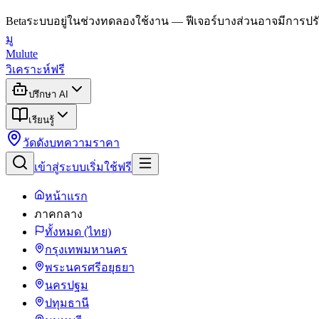
Beta
ระบบอยู่ในช่วงทดลองใช้งาน — ฟีเจอร์บางส่วนอาจมีการปรั
มู
Mulute
วิเคราะห์ฟรี
ปรึกษา AI
เรียนรู้
วัดดัง
บทความ
ราคา
เข้าสู่ระบบ
เริ่มใช้ฟรี
หน้าแรก
ภาคกลาง
ทั้งหมด (ไทย)
กรุงเทพมหานคร
พระนครศรีอยุธยา
นครปฐม
ปทุมธานี