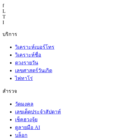
f
L
T
I
บริการ
วิเคราะห์เบอร์โทร
วิเคราะห์ชื่อ
ดวงรายวัน
เลขศาสตร์วันเกิด
ไพ่ทาโร่
สำรวจ
วัดมงคล
เลขเด็ดประจำสัปดาห์
เช็คฮวงจุ้ย
ดูลายมือ AI
บล็อก