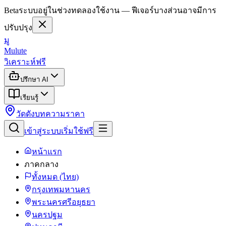
Beta
ระบบอยู่ในช่วงทดลองใช้งาน — ฟีเจอร์บางส่วนอาจมีการ
ปรับปรุง
มู
Mulute
วิเคราะห์ฟรี
ปรึกษา AI
เรียนรู้
วัดดัง
บทความ
ราคา
เข้าสู่ระบบ
เริ่มใช้ฟรี
หน้าแรก
ภาคกลาง
ทั้งหมด (ไทย)
กรุงเทพมหานคร
พระนครศรีอยุธยา
นครปฐม