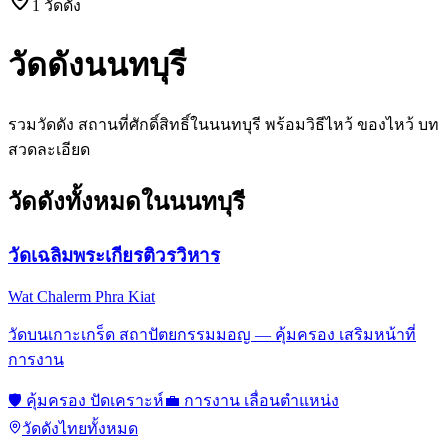
1
วัดดัง
วัดดัง
นนทบุรี
รวมวัดดัง สถานที่ศักดิ์สิทธิ์ใน
นนทบุรี
พร้อมวิธีไหว้ ของไหว้ บท
สวดละเอียด
วัดดังทั้งหมดใน
นนทบุรี
วัดเฉลิมพระเกียรติวรวิหาร
Wat Chalerm Phra Kiat
วัดบนเกาะเกร็ด สถาปัตยกรรมมอญ — คุ้มครอง เสริมหน้าที่
การงาน
🛡️
คุ้มครอง ปัดเคราะห์
💼
การงาน เลื่อนตำแหน่ง
วัดดังไทยทั้งหมด