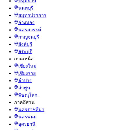
ปทุมธานี
นนทบุรี
สมุทรปราการ
อ่างทอง
นครสวรรค์
กาญจนบุรี
สิงห์บุรี
สระบุรี
ภาคเหนือ
เชียงใหม่
เชียงราย
ลำปาง
ลำพูน
พิษณุโลก
ภาคอีสาน
นครราชสีมา
นครพนม
อุดรธานี