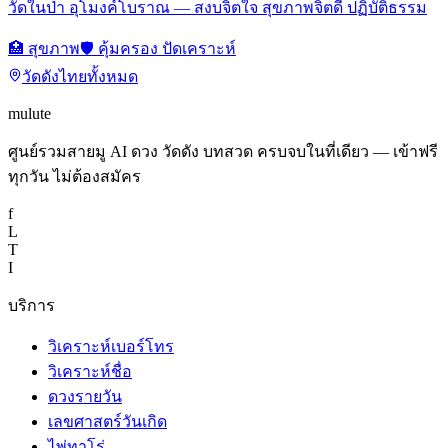
วัดในป่า อุโมงค์โบราณ — สงบจิตใจ สุขภาพจิตดี ปฏิบัติธรรม
🏥
สุขภาพ
🛡️
คุ้มครอง ปัดเคราะห์
วัดดังไทยทั้งหมด
mulute
ศูนย์รวมสายมู AI ดวง วัดดัง บทสวด ครบจบในที่เดียว — เข้าฟรี
ทุกวัน ไม่ต้องสมัคร
f
L
T
I
บริการ
วิเคราะห์เบอร์โทร
วิเคราะห์ชื่อ
ดวงรายวัน
เลขศาสตร์วันเกิด
ไพ่ทาโร่