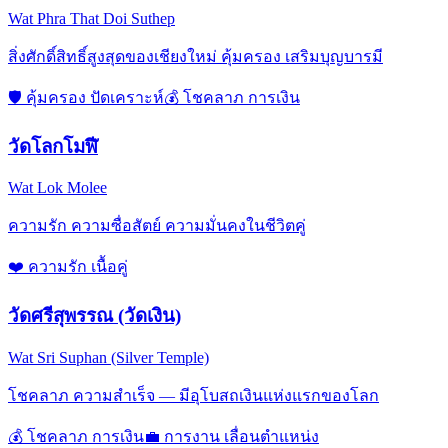
Wat Phra That Doi Suthep
สิ่งศักดิ์สิทธิ์สูงสุดของเชียงใหม่ คุ้มครอง เสริมบุญบารมี
🛡️
คุ้มครอง ปัดเคราะห์
💰
โชคลาภ การเงิน
วัดโลกโมฬี
Wat Lok Molee
ความรัก ความซื่อสัตย์ ความมั่นคงในชีวิตคู่
❤️
ความรัก เนื้อคู่
วัดศรีสุพรรณ (วัดเงิน)
Wat Sri Suphan (Silver Temple)
โชคลาภ ความสำเร็จ — มีอุโบสถเงินแห่งแรกของโลก
💰
โชคลาภ การเงิน
💼
การงาน เลื่อนตำแหน่ง