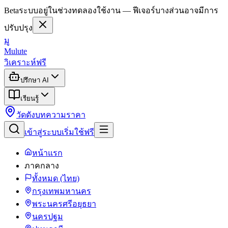
Beta
ระบบอยู่ในช่วงทดลองใช้งาน — ฟีเจอร์บางส่วนอาจมีการ
ปรับปรุง
มู
Mulute
วิเคราะห์ฟรี
ปรึกษา AI
เรียนรู้
วัดดัง
บทความ
ราคา
เข้าสู่ระบบ
เริ่มใช้ฟรี
หน้าแรก
ภาคกลาง
ทั้งหมด (ไทย)
กรุงเทพมหานคร
พระนครศรีอยุธยา
นครปฐม