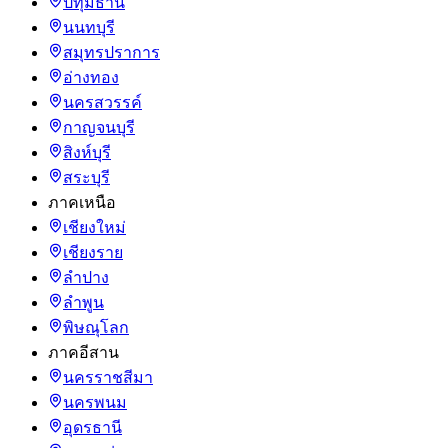
ปทุมธานี
นนทบุรี
สมุทรปราการ
อ่างทอง
นครสวรรค์
กาญจนบุรี
สิงห์บุรี
สระบุรี
ภาคเหนือ
เชียงใหม่
เชียงราย
ลำปาง
ลำพูน
พิษณุโลก
ภาคอีสาน
นครราชสีมา
นครพนม
อุดรธานี