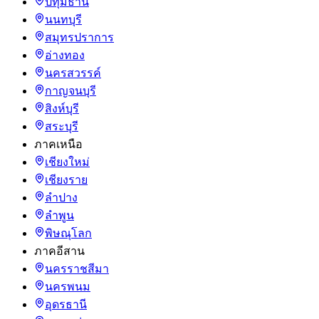
ปทุมธานี
นนทบุรี
สมุทรปราการ
อ่างทอง
นครสวรรค์
กาญจนบุรี
สิงห์บุรี
สระบุรี
ภาคเหนือ
เชียงใหม่
เชียงราย
ลำปาง
ลำพูน
พิษณุโลก
ภาคอีสาน
นครราชสีมา
นครพนม
อุดรธานี