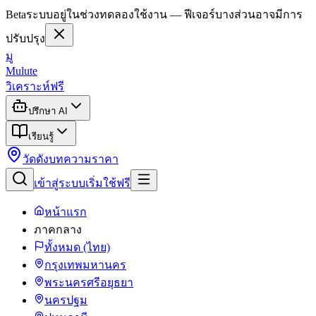
Beta
ระบบอยู่ในช่วงทดลองใช้งาน — ฟีเจอร์บางส่วนอาจมีการ
ปรับปรุง
มู
Mulute
วิเคราะห์ฟรี
ปรึกษา AI
เรียนรู้
วัดดัง
บทความ
ราคา
เข้าสู่ระบบ
เริ่มใช้ฟรี
หน้าแรก
ภาคกลาง
ทั้งหมด (ไทย)
กรุงเทพมหานคร
พระนครศรีอยุธยา
นครปฐม