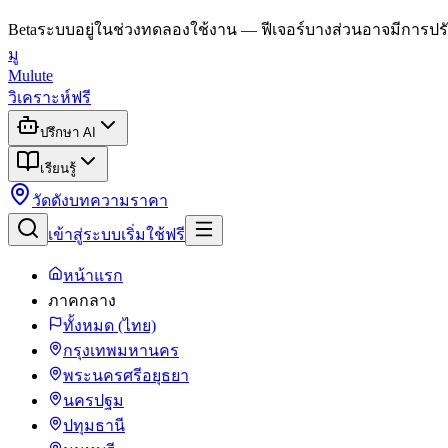
Beta
ระบบอยู่ในช่วงทดลองใช้งาน — ฟีเจอร์บางส่วนอาจมีการปรั
มู
Mulute
วิเคราะห์ฟรี
ปรึกษา AI
เรียนรู้
วัดดัง
บทความ
ราคา
เข้าสู่ระบบ
เริ่มใช้ฟรี
หน้าแรก
ภาคกลาง
ทั้งหมด (ไทย)
กรุงเทพมหานคร
พระนครศรีอยุธยา
นครปฐม
ปทุมธานี