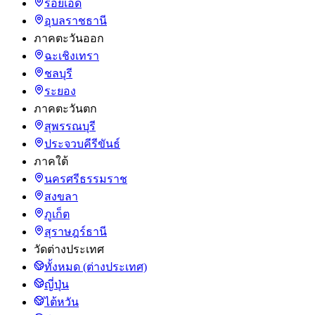
ร้อยเอ็ด
อุบลราชธานี
ภาคตะวันออก
ฉะเชิงเทรา
ชลบุรี
ระยอง
ภาคตะวันตก
สุพรรณบุรี
ประจวบคีรีขันธ์
ภาคใต้
นครศรีธรรมราช
สงขลา
ภูเก็ต
สุราษฎร์ธานี
วัดต่างประเทศ
ทั้งหมด (ต่างประเทศ)
ญี่ปุ่น
ไต้หวัน