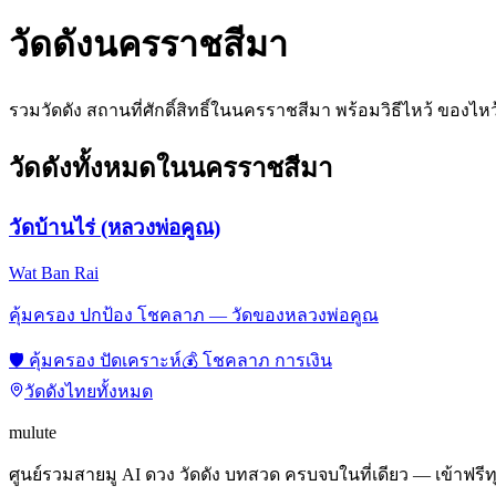
วัดดัง
นครราชสีมา
รวมวัดดัง สถานที่ศักดิ์สิทธิ์ใน
นครราชสีมา
พร้อมวิธีไหว้ ของไห
วัดดังทั้งหมดใน
นครราชสีมา
วัดบ้านไร่ (หลวงพ่อคูณ)
Wat Ban Rai
คุ้มครอง ปกป้อง โชคลาภ — วัดของหลวงพ่อคูณ
🛡️
คุ้มครอง ปัดเคราะห์
💰
โชคลาภ การเงิน
วัดดังไทยทั้งหมด
mulute
ศูนย์รวมสายมู AI ดวง วัดดัง บทสวด ครบจบในที่เดียว — เข้าฟรีท