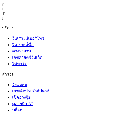
f
L
T
I
บริการ
วิเคราะห์เบอร์โทร
วิเคราะห์ชื่อ
ดวงรายวัน
เลขศาสตร์วันเกิด
ไพ่ทาโร่
สำรวจ
วัดมงคล
เลขเด็ดประจำสัปดาห์
เช็คฮวงจุ้ย
ดูลายมือ AI
บล็อก