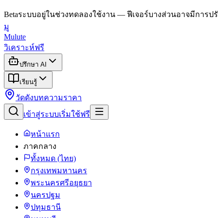
Beta
ระบบอยู่ในช่วงทดลองใช้งาน — ฟีเจอร์บางส่วนอาจมีการปรั
มู
Mulute
วิเคราะห์ฟรี
ปรึกษา AI
เรียนรู้
วัดดัง
บทความ
ราคา
เข้าสู่ระบบ
เริ่มใช้ฟรี
หน้าแรก
ภาคกลาง
ทั้งหมด (ไทย)
กรุงเทพมหานคร
พระนครศรีอยุธยา
นครปฐม
ปทุมธานี