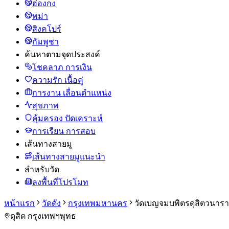
ฮ่องกง
พม่า
สิงคโปร์
กัมพูชา
ค้นหาตามจุดประสงค์
โชคลาภ การเงิน
ความรัก เนื้อคู่
การงาน เลื่อนตำแหน่ง
สุขภาพ
คุ้มครอง ปัดเคราะห์
การเรียน การสอบ
เส้นทางสายมู
เส้นทางสายมูแนะนำ
สำหรับวัด
ลงพื้นที่โปรโมท
หน้าแรก
วัดดัง
กรุงเทพมหานคร
วัดเบญจมบพิตรดุสิตวนาร
ดุสิต กรุงเทพฯ
พุทธ