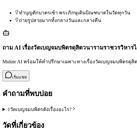
ทำบุญตักบาตรเช้า พระภิกษุเดินบิณฑบาตในวัดทุกวัน
ถ่ายรูปสวยมากทั้งกลางวันและกลางคืน
ถาม AI เรื่อง
วัดเบญจมบพิตรดุสิตวนารามราชวรวิหาร
ไ
Mulute AI พร้อมให้คำปรึกษาเฉพาะทางเรื่อง
วัดเบญจมบพิตรดุส
เริ่มแชท
คำถามที่พบบ่อย
1
วัดเบญจมบพิตรดังเรื่องอะไร?
วัดที่เกี่ยวข้อง