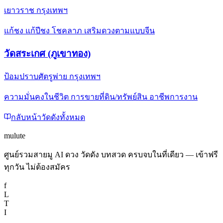
เยาวราช กรุงเทพฯ
แก้ชง แก้ปีชง โชคลาภ เสริมดวงตามแบบจีน
วัดสระเกศ (ภูเขาทอง)
ป้อมปราบศัตรูพ่าย กรุงเทพฯ
ความมั่นคงในชีวิต การขายที่ดิน/ทรัพย์สิน อาชีพการงาน
กลับหน้าวัดดังทั้งหมด
mulute
ศูนย์รวมสายมู AI ดวง วัดดัง บทสวด ครบจบในที่เดียว — เข้าฟรี
ทุกวัน ไม่ต้องสมัคร
f
L
T
I