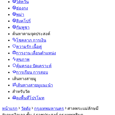
ไต้หวัน
ฮ่องกง
พม่า
สิงคโปร์
กัมพูชา
ค้นหาตามจุดประสงค์
โชคลาภ การเงิน
ความรัก เนื้อคู่
การงาน เลื่อนตำแหน่ง
สุขภาพ
คุ้มครอง ปัดเคราะห์
การเรียน การสอบ
เส้นทางสายมู
เส้นทางสายมูแนะนำ
สำหรับวัด
ลงพื้นที่โปรโมท
หน้าแรก
วัดดัง
กรุงเทพมหานคร
ศาลพระแม่ลักษมี
เกษรวิลเลจ ชั้น 4 ราชประสงค์ กรุงเทพฯ
ฮินดู