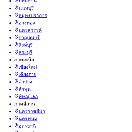
ปทุมธานี
นนทบุรี
สมุทรปราการ
อ่างทอง
นครสวรรค์
กาญจนบุรี
สิงห์บุรี
สระบุรี
ภาคเหนือ
เชียงใหม่
เชียงราย
ลำปาง
ลำพูน
พิษณุโลก
ภาคอีสาน
นครราชสีมา
นครพนม
อุดรธานี