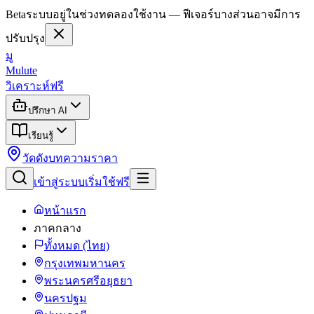
Beta
ระบบอยู่ในช่วงทดลองใช้งาน — ฟีเจอร์บางส่วนอาจมีการ
ปรับปรุง
มู
Mulute
วิเคราะห์ฟรี
ปรึกษา AI
เรียนรู้
วัดดัง
บทความ
ราคา
เข้าสู่ระบบ
เริ่มใช้ฟรี
หน้าแรก
ภาคกลาง
ทั้งหมด (ไทย)
กรุงเทพมหานคร
พระนครศรีอยุธยา
นครปฐม