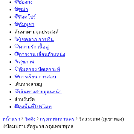
ฮ่องกง
พม่า
สิงคโปร์
กัมพูชา
ค้นหาตามจุดประสงค์
โชคลาภ การเงิน
ความรัก เนื้อคู่
การงาน เลื่อนตำแหน่ง
สุขภาพ
คุ้มครอง ปัดเคราะห์
การเรียน การสอบ
เส้นทางสายมู
เส้นทางสายมูแนะนำ
สำหรับวัด
ลงพื้นที่โปรโมท
หน้าแรก
วัดดัง
กรุงเทพมหานคร
วัดสระเกศ (ภูเขาทอง)
ป้อมปราบศัตรูพ่าย กรุงเทพฯ
พุทธ