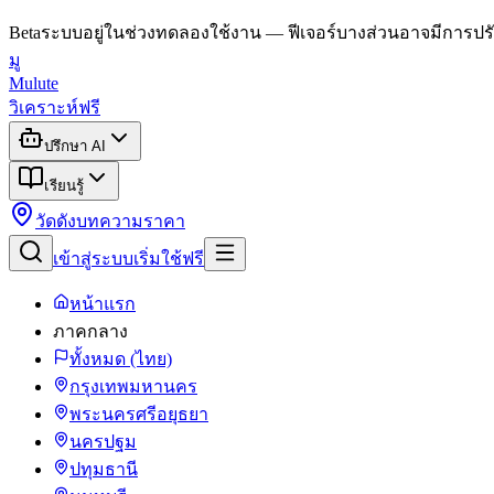
Beta
ระบบอยู่ในช่วงทดลองใช้งาน — ฟีเจอร์บางส่วนอาจมีการปรั
มู
Mulute
วิเคราะห์ฟรี
ปรึกษา AI
เรียนรู้
วัดดัง
บทความ
ราคา
เข้าสู่ระบบ
เริ่มใช้ฟรี
หน้าแรก
ภาคกลาง
ทั้งหมด (ไทย)
กรุงเทพมหานคร
พระนครศรีอยุธยา
นครปฐม
ปทุมธานี