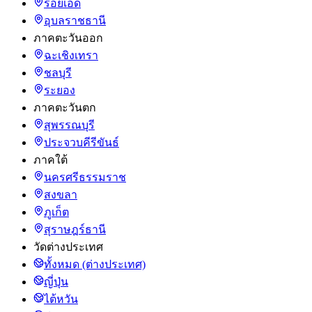
ร้อยเอ็ด
อุบลราชธานี
ภาคตะวันออก
ฉะเชิงเทรา
ชลบุรี
ระยอง
ภาคตะวันตก
สุพรรณบุรี
ประจวบคีรีขันธ์
ภาคใต้
นครศรีธรรมราช
สงขลา
ภูเก็ต
สุราษฎร์ธานี
วัดต่างประเทศ
ทั้งหมด (ต่างประเทศ)
ญี่ปุ่น
ไต้หวัน