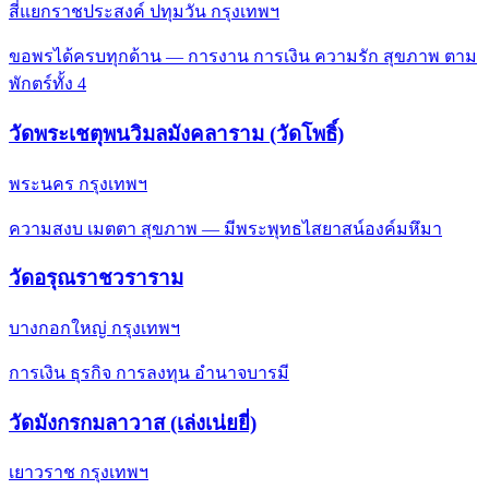
สี่แยกราชประสงค์ ปทุมวัน กรุงเทพฯ
ขอพรได้ครบทุกด้าน — การงาน การเงิน ความรัก สุขภาพ ตาม
พักตร์ทั้ง 4
วัดพระเชตุพนวิมลมังคลาราม (วัดโพธิ์)
พระนคร กรุงเทพฯ
ความสงบ เมตตา สุขภาพ — มีพระพุทธไสยาสน์องค์มหึมา
วัดอรุณราชวราราม
บางกอกใหญ่ กรุงเทพฯ
การเงิน ธุรกิจ การลงทุน อำนาจบารมี
วัดมังกรกมลาวาส (เล่งเน่ยยี่)
เยาวราช กรุงเทพฯ