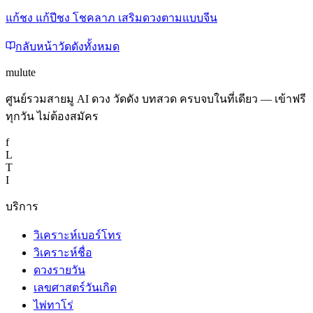
แก้ชง แก้ปีชง โชคลาภ เสริมดวงตามแบบจีน
กลับหน้าวัดดังทั้งหมด
mulute
ศูนย์รวมสายมู AI ดวง วัดดัง บทสวด ครบจบในที่เดียว — เข้าฟรี
ทุกวัน ไม่ต้องสมัคร
f
L
T
I
บริการ
วิเคราะห์เบอร์โทร
วิเคราะห์ชื่อ
ดวงรายวัน
เลขศาสตร์วันเกิด
ไพ่ทาโร่