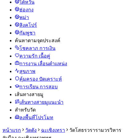
ไต้หวัน
ฮ่องกง
พม่า
สิงคโปร์
กัมพูชา
ค้นหาตามจุดประสงค์
โชคลาภ การเงิน
ความรัก เนื้อคู่
การงาน เลื่อนตำแหน่ง
สุขภาพ
คุ้มครอง ปัดเคราะห์
การเรียน การสอบ
เส้นทางสายมู
เส้นทางสายมูแนะนำ
สำหรับวัด
ลงพื้นที่โปรโมท
หน้าแรก
วัดดัง
ฉะเชิงเทรา
วัดโสธรวรารามวรวิหาร
เมือง ฉะเชิงเทรา
พุทธ