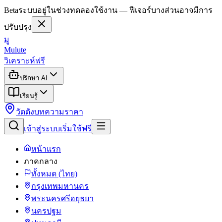
Beta
ระบบอยู่ในช่วงทดลองใช้งาน — ฟีเจอร์บางส่วนอาจมีการ
ปรับปรุง
มู
Mulute
วิเคราะห์ฟรี
ปรึกษา AI
เรียนรู้
วัดดัง
บทความ
ราคา
เข้าสู่ระบบ
เริ่มใช้ฟรี
หน้าแรก
ภาคกลาง
ทั้งหมด (ไทย)
กรุงเทพมหานคร
พระนครศรีอยุธยา
นครปฐม