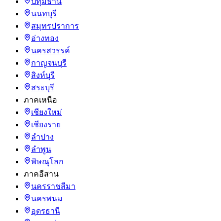
ปทุมธานี
นนทบุรี
สมุทรปราการ
อ่างทอง
นครสวรรค์
กาญจนบุรี
สิงห์บุรี
สระบุรี
ภาคเหนือ
เชียงใหม่
เชียงราย
ลำปาง
ลำพูน
พิษณุโลก
ภาคอีสาน
นครราชสีมา
นครพนม
อุดรธานี