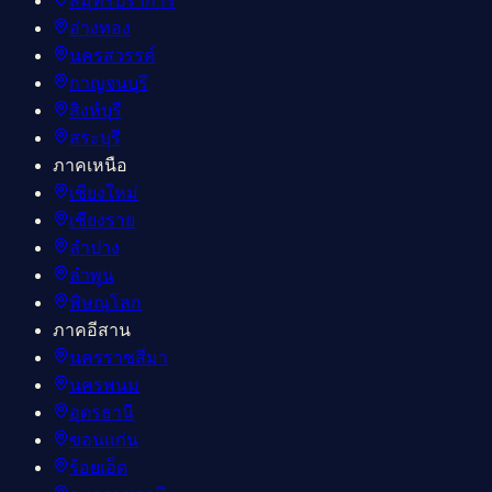
สมุทรปราการ
อ่างทอง
นครสวรรค์
กาญจนบุรี
สิงห์บุรี
สระบุรี
ภาคเหนือ
เชียงใหม่
เชียงราย
ลำปาง
ลำพูน
พิษณุโลก
ภาคอีสาน
นครราชสีมา
นครพนม
อุดรธานี
ขอนแก่น
ร้อยเอ็ด