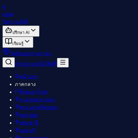
มู
มูลูเต
วิเคราะห์ฟรี
ปรึกษา AI
เรียนรู้
วัดดัง
บทความ
ราคา
เข้าสู่ระบบ
เริ่มใช้ฟรี
หน้าแรก
ภาคกลาง
ทั้งหมด (ไทย)
กรุงเทพมหานคร
พระนครศรีอยุธยา
นครปฐม
ปทุมธานี
นนทบุรี