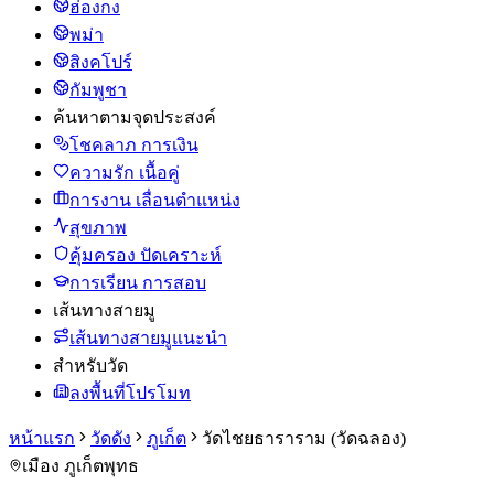
ฮ่องกง
พม่า
สิงคโปร์
กัมพูชา
ค้นหาตามจุดประสงค์
โชคลาภ การเงิน
ความรัก เนื้อคู่
การงาน เลื่อนตำแหน่ง
สุขภาพ
คุ้มครอง ปัดเคราะห์
การเรียน การสอบ
เส้นทางสายมู
เส้นทางสายมูแนะนำ
สำหรับวัด
ลงพื้นที่โปรโมท
หน้าแรก
วัดดัง
ภูเก็ต
วัดไชยธาราราม (วัดฉลอง)
เมือง ภูเก็ต
พุทธ