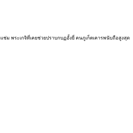
อแช่ม พระเกจิที่เคยช่วยปราบกบฏอั้งยี่ คนภูเก็ตเคารพนับถือสูงสุด