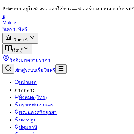
Beta
ระบบอยู่ในช่วงทดลองใช้งาน — ฟีเจอร์บางส่วนอาจมีการปรั
มู
Mulute
วิเคราะห์ฟรี
ปรึกษา AI
เรียนรู้
วัดดัง
บทความ
ราคา
เข้าสู่ระบบ
เริ่มใช้ฟรี
หน้าแรก
ภาคกลาง
ทั้งหมด (ไทย)
กรุงเทพมหานคร
พระนครศรีอยุธยา
นครปฐม
ปทุมธานี