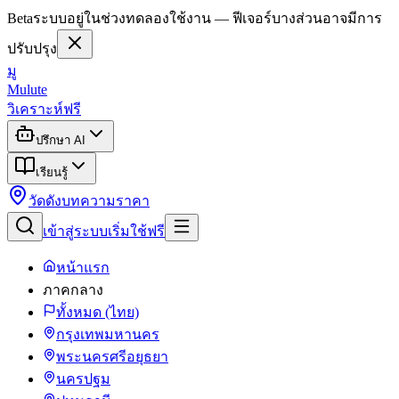
Beta
ระบบอยู่ในช่วงทดลองใช้งาน — ฟีเจอร์บางส่วนอาจมีการ
ปรับปรุง
มู
Mulute
วิเคราะห์ฟรี
ปรึกษา AI
เรียนรู้
วัดดัง
บทความ
ราคา
เข้าสู่ระบบ
เริ่มใช้ฟรี
หน้าแรก
ภาคกลาง
ทั้งหมด (ไทย)
กรุงเทพมหานคร
พระนครศรีอยุธยา
นครปฐม