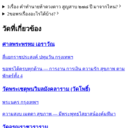
1
เรื่อง คำทำนายห้าดวงดาว สูญสาบ ๒๗๘ ปี มาจากไหน?
2
ขอพรเรื่องอะไรได้บ้าง?
วัดที่เกี่ยวข้อง
ศาลพระพรหม เอราวัณ
สี่แยกราชประสงค์ ปทุมวัน กรุงเทพฯ
ขอพรได้ครบทุกด้าน — การงาน การเงิน ความรัก สุขภาพ ตาม
พักตร์ทั้ง 4
วัดพระเชตุพนวิมลมังคลาราม (วัดโพธิ์)
พระนคร กรุงเทพฯ
ความสงบ เมตตา สุขภาพ — มีพระพุทธไสยาสน์องค์มหึมา
วัดอรุณราชวราราม