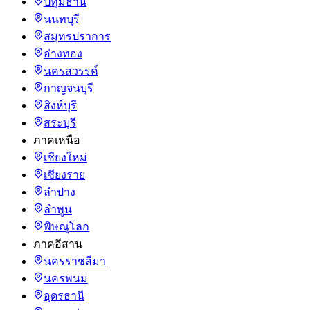
ปทุมธานี
นนทบุรี
สมุทรปราการ
อ่างทอง
นครสวรรค์
กาญจนบุรี
สิงห์บุรี
สระบุรี
ภาคเหนือ
เชียงใหม่
เชียงราย
ลำปาง
ลำพูน
พิษณุโลก
ภาคอีสาน
นครราชสีมา
นครพนม
อุดรธานี