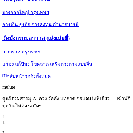
บางกอกใหญ่ กรุงเทพฯ
การเงิน ธุรกิจ การลงทุน อำนาจบารมี
วัดมังกรกมลาวาส (เล่งเน่ยยี่)
เยาวราช กรุงเทพฯ
แก้ชง แก้ปีชง โชคลาภ เสริมดวงตามแบบจีน
กลับหน้าวัดดังทั้งหมด
mulute
ศูนย์รวมสายมู AI ดวง วัดดัง บทสวด ครบจบในที่เดียว — เข้าฟรี
ทุกวัน ไม่ต้องสมัคร
f
L
T
I