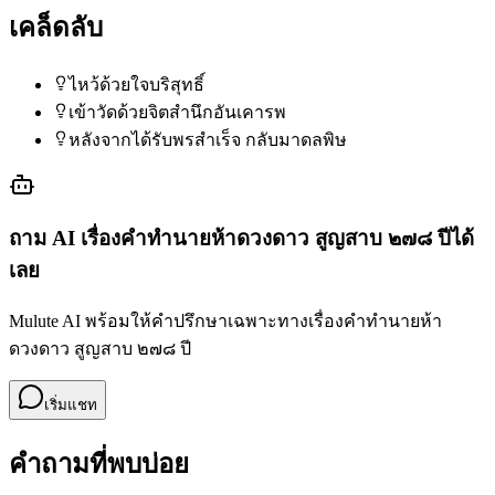
เคล็ดลับ
ไหว้ด้วยใจบริสุทธิ์
เข้าวัดด้วยจิตสำนึกอันเคารพ
หลังจากได้รับพรสำเร็จ กลับมาดลพิษ
ถาม AI เรื่อง
คำทำนายห้าดวงดาว สูญสาบ ๒๗๘ ปี
ได้
เลย
Mulute AI พร้อมให้คำปรึกษาเฉพาะทางเรื่อง
คำทำนายห้า
ดวงดาว สูญสาบ ๒๗๘ ปี
เริ่มแชท
คำถามที่พบบ่อย