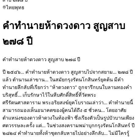
ไทย
พุทธ
คำทำนายห้าดวงดาว สูญสาบ
๒๗๘ ปี
คำทำนายห้าดวงดาว สูญสาบ ๒๗๘ ปี
ปี ๒๕๔๖... คำทำนายห้าดวงดาว สูญสาบไปจากสยาม... ๒๗๘ ปี
แล้ว ตำนานเล่าขาน... ในสมัยกรุงรัตนโกสินทร์ยุคต้น มีคำ
ทำนายลึกลับที่เรียกว่า "ห้าดวงดาว" ถูกจารึกบนใบลานทองคำ
บริสุทธิ์... เก็บรักษาไว้ในหีบศักดิ์สิทธิ์ที่วัดพระ
ศรีรัตนศาสดาราม พระอริยสงฆ์ยุคโบราณเล่าว่า... คำทำนายนี้
สามารถมองเห็นอนาคตของผู้คนได้ถึง ๕ ชั่วคน... โดยอาศัย
ตำแหน่งของดาวห้าดวงในท้องฟ้า ซึ่งเรียงตัวเป็นรูปบัวบานเพียง
ศตวรรษละครั้ง แต่... ในช่วงสงครามพม่าบุกกรุงรัตนโกสินทร์ ปี
๒๘๒๔ คำทำนายทั้งห้าชุดกลับหายไปอย่างลึกลับ... ไม่มีใครรู้