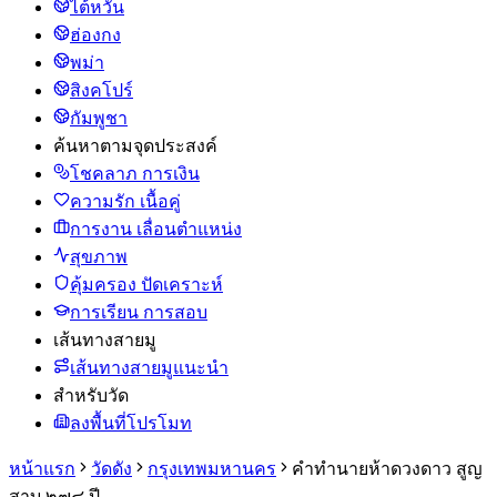
ไต้หวัน
ฮ่องกง
พม่า
สิงคโปร์
กัมพูชา
ค้นหาตามจุดประสงค์
โชคลาภ การเงิน
ความรัก เนื้อคู่
การงาน เลื่อนตำแหน่ง
สุขภาพ
คุ้มครอง ปัดเคราะห์
การเรียน การสอบ
เส้นทางสายมู
เส้นทางสายมูแนะนำ
สำหรับวัด
ลงพื้นที่โปรโมท
หน้าแรก
วัดดัง
กรุงเทพมหานคร
คำทำนายห้าดวงดาว สูญ
สาบ ๒๗๘ ปี