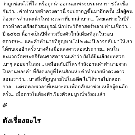
ว่าถูกซ่อนไว้ที่ใด หรือถูกนำออกนอกพระบรมมหาราชวัง เชื่อ
กันว่า... คำทำนายห้าดวงดาวนี้ จะปรากฏขึ้นมาอีกครั้ง เมื่อผู้คน
ต้องการคำแนะนำในช่วงเวลาที่ยากลำบาก... โดยเฉพาะในปีที่
ดาวห้าดวงเรียงตัวสมบูรณ์ นักประวัติศาสตร์หลายท่านเชื่อว่า...
ปี ๒๕๖๗ นี้อาจเป็นปีที่ดาวเรียงตัวใกล้เคียงที่สุดในรอบ
ศตวรรษ... และคำทำนายที่สูญหายไป ๒๗๘ ปี อาจกลับมาให้เรา
ได้พบเจออีกครั้ง บางคืนเมื่อแสงดาวส่องประกาย... คนใน
ละแวกวัดพระศรีรัตนศาสดารามเล่าว่า ยังได้ยินเสียงบทสวด
เบาๆ ลอยมาในลม... เหมือนกับมีใครกำลังอ่านคำทำนายจาก
ใบลานทองคำ ที่ยังคงอยู่ที่ไหนสักแห่ง คำทำนายห้าดวงดาว
สอนเราว่า... บางสิ่งที่สูญหายไปในอดีต ไม่ได้หายไปตลอด
กาล... แต่รอคอยเวลาที่เหมาะสมเพื่อกลับมาช่วยเหลือผู้คนอีก
ครั้ง... เมื่อดาวในท้องฟ้าเรียงตัวสมบูรณ์พร้อมแล้ว
ดังเรื่องอะไร