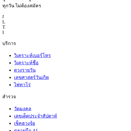
ทุกวัน ไม่ต้องสมัคร
f
L
T
I
บริการ
วิเคราะห์เบอร์โทร
วิเคราะห์ชื่อ
ดวงรายวัน
เลขศาสตร์วันเกิด
ไพ่ทาโร่
สำรวจ
วัดมงคล
เลขเด็ดประจำสัปดาห์
เช็คฮวงจุ้ย
ดูลายมือ AI