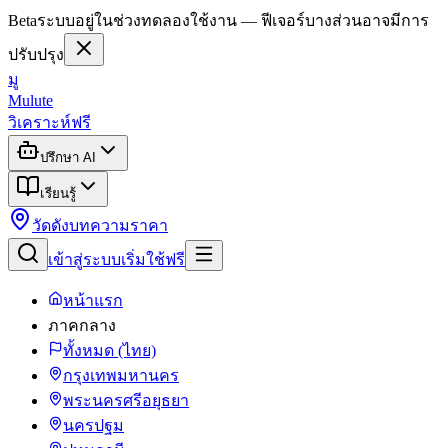
Beta
ระบบอยู่ในช่วงทดลองใช้งาน — ฟีเจอร์บางส่วนอาจมีการ
ปรับปรุง
มู
Mulute
วิเคราะห์ฟรี
ปรึกษา AI
เรียนรู้
วัดดัง
บทความ
ราคา
เข้าสู่ระบบ
เริ่มใช้ฟรี
หน้าแรก
ภาคกลาง
ทั้งหมด (ไทย)
กรุงเทพมหานคร
พระนครศรีอยุธยา
นครปฐม