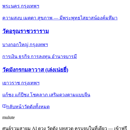
พระนคร กรุงเทพฯ
ความสงบ เมตตา สุขภาพ — มีพระพุทธไสยาสน์องค์มหึมา
วัดอรุณราชวราราม
บางกอกใหญ่ กรุงเทพฯ
การเงิน ธุรกิจ การลงทุน อำนาจบารมี
วัดมังกรกมลาวาส (เล่งเน่ยยี่)
เยาวราช กรุงเทพฯ
แก้ชง แก้ปีชง โชคลาภ เสริมดวงตามแบบจีน
กลับหน้าวัดดังทั้งหมด
mulute
ศูนย์รวมสายมู AI ดวง วัดดัง บทสวด ครบจบในที่เดียว — เข้าฟรี