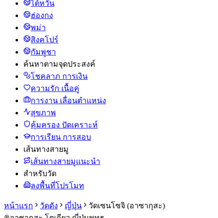
ไต้หวัน
ฮ่องกง
พม่า
สิงคโปร์
กัมพูชา
ค้นหาตามจุดประสงค์
โชคลาภ การเงิน
ความรัก เนื้อคู่
การงาน เลื่อนตำแหน่ง
สุขภาพ
คุ้มครอง ปัดเคราะห์
การเรียน การสอบ
เส้นทางสายมู
เส้นทางสายมูแนะนำ
สำหรับวัด
ลงพื้นที่โปรโมท
หน้าแรก
วัดดัง
ญี่ปุ่น
วัดเซนโซจิ (อาซากุสะ)
อาซากุสะ โตเกียว ญี่ปุ่น
พุทธ