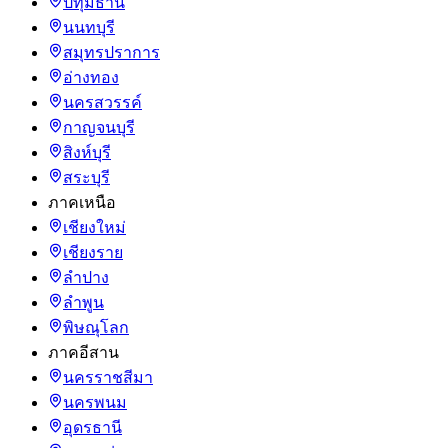
ปทุมธานี
นนทบุรี
สมุทรปราการ
อ่างทอง
นครสวรรค์
กาญจนบุรี
สิงห์บุรี
สระบุรี
ภาคเหนือ
เชียงใหม่
เชียงราย
ลำปาง
ลำพูน
พิษณุโลก
ภาคอีสาน
นครราชสีมา
นครพนม
อุดรธานี