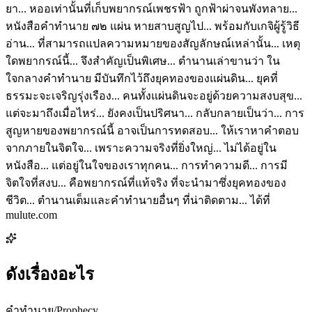
ยา... หออเท่านั้นที่เก็บพยากรณ์เพชรฟ้า ถูกฟ้าผ่าจนพังทลาย...
หนังสือคำทำนาย ๗๒ แผ่น หายสาบสูญไป... พร้อมกับเกจิผู้รู้วิธี
อ่าน... ที่สามารถแปลความหมายของสัญลักษณ์เหล่านั้น... เหตุ
ใดพยากรณ์นี้... จึงสำคัญเป็นพิเศษ... ตำนานเล่าขานว่า ใน
ใจกลางคำทำนาย มีบันทึกไว้ถึงยุคทองของแผ่นดิน... ยุคที่
ธรรมะจะเจริญรุ่งเรือง... คนทั้งแผ่นดินจะอยู่ด้วยความสงบสุข...
แต่จะมาถึงเมื่อไหร่... ยังคงเป็นปริศนา... กลับกลายเป็นว่า... การ
สูญหายของพยากรณ์นี้ อาจเป็นการทดสอบ... ให้เราหาคำตอบ
จากภายในจิตใจ... เพราะความจริงที่ยิ่งใหญ่... ไม่ได้อยู่ใน
หนังสือ... แต่อยู่ในใจของเราทุกคน... การทำความดี... การมี
จิตใจที่สงบ... คือพยากรณ์ที่แท้จริง ที่จะนำมาซึ่งยุคทองของ
ชีวิต... ตำนานเต็มและคำทำนายอื่นๆ ที่น่าติดตาม... ได้ที่
mulute.com
ดังเรื่องอะไร
คำทำนาย/Prophecy