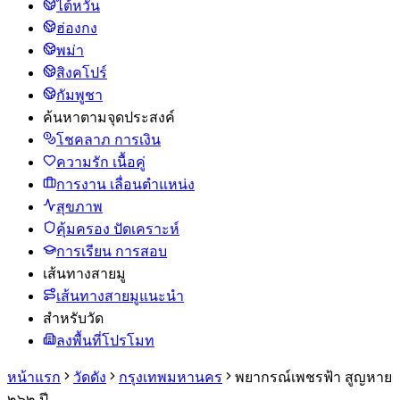
ไต้หวัน
ฮ่องกง
พม่า
สิงคโปร์
กัมพูชา
ค้นหาตามจุดประสงค์
โชคลาภ การเงิน
ความรัก เนื้อคู่
การงาน เลื่อนตำแหน่ง
สุขภาพ
คุ้มครอง ปัดเคราะห์
การเรียน การสอบ
เส้นทางสายมู
เส้นทางสายมูแนะนำ
สำหรับวัด
ลงพื้นที่โปรโมท
หน้าแรก
วัดดัง
กรุงเทพมหานคร
พยากรณ์เพชรฟ้า สูญหาย
๒๖๒ ปี