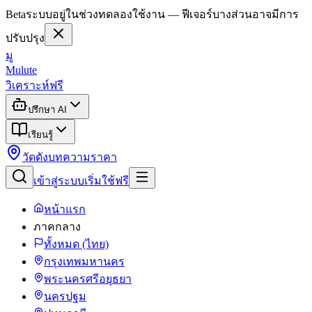
Beta
ระบบอยู่ในช่วงทดลองใช้งาน — ฟีเจอร์บางส่วนอาจมีการ
ปรับปรุง
มู
Mulute
วิเคราะห์ฟรี
ปรึกษา AI
เรียนรู้
วัดดัง
บทความ
ราคา
เข้าสู่ระบบ
เริ่มใช้ฟรี
หน้าแรก
ภาคกลาง
ทั้งหมด (ไทย)
กรุงเทพมหานคร
พระนครศรีอยุธยา
นครปฐม