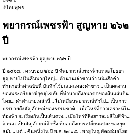
ไทย
พุทธ
พยากรณ์เพชรฟ้า สูญหาย ๒๖๒
ปี
พยากรณ์เพชรฟ้า สูญหาย ๒๖๒ ปี
ปี ๒๕๖๗... ครบรอบ ๒๖๒ ปี ที่พยากรณ์เพชรฟ้าแห่งอโยธยา
สูญหายไปในคืนพายุใหญ่... ตำนานเล่าขานว่า หนังสือคำ
ทำนายล้ำค่าฉบับนี้ บันทึกไว้บนแผ่นทองคำขาว... เป็นผลงาน
ของพระอริยสงฆ์ยุคสุโขทัย ที่ทำนายถึงอนาคตของผืนแผ่นดิน
ไทย... คำทำนายเหล่านี้... ไม่เหมือนพยากรณ์ทั่วไป... เป็นการ
บรรยายถึงสัญลักษณ์ของธรรมชาติ... เมื่อไหร่ที่ดาวเคราะห์ใน
ท้องฟ้า จะเรียงกันเป็นเส้นตรง... เมื่อไหร่ที่ลิงยาวจะผลิใบสีฟ้า...
ล้วนแต่เป็นสัญลักษณ์ลึกซึ้ง ที่บอกถึงการเปลี่ยนแปลงของยุค
สมัย... แต่... คืนหนึ่งใน ปี พ.ศ. ๒๓๐๕... พายุใหญ่พัดถล่มอโยธ