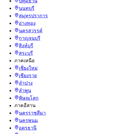
ปทุมธานี
นนทบุรี
สมุทรปราการ
อ่างทอง
นครสวรรค์
กาญจนบุรี
สิงห์บุรี
สระบุรี
ภาคเหนือ
เชียงใหม่
เชียงราย
ลำปาง
ลำพูน
พิษณุโลก
ภาคอีสาน
นครราชสีมา
นครพนม
อุดรธานี