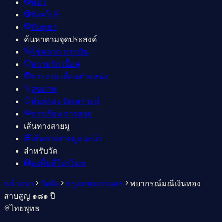
พม่า
สิงคโปร์
กัมพูชา
ค้นหาตามจุดประสงค์
โชคลาภ การเงิน
ความรัก เนื้อคู่
การงาน เลื่อนตำแหน่ง
สุขภาพ
คุ้มครอง ปัดเคราะห์
การเรียน การสอบ
เส้นทางสายมู
เส้นทางสายมูแนะนำ
สำหรับวัด
ลงพื้นที่โปรโมท
หน้าแรก
วัดดัง
กรุงเทพมหานคร
พยากรณ์มณีเงินทอง
สาบสูญ ๑๘๑ ปี
ไทย
พุทธ