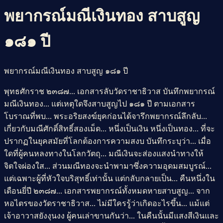
พยากรณ์มณีเงินทอง สาบสูญ
๑๘๑ ปี
พยากรณ์มณีเงินทอง สาบสูญ ๑๘๑ ปี
พุทธศักราช ๒๓๘๗... เอกสารลับวัดราชาธิวาส บันทึกพยากรณ์
มณีเงินทอง... แต่เหตุใดจึงสาบสูญไป ๑๘๑ ปี ตามเอกสาร
โบราณที่พบ... พระอริยสงฆ์ยุคก่อนได้จารึกพยากรณ์ลึกลับ...
เกี่ยวกับมณีศักดิ์สิทธิ์สองเม็ด... หนึ่งเป็นเงิน หนึ่งเป็นทอง... ที่จะ
ปรากฏในยุคสมัยที่โลกต้องการความสงบ บันทึกระบุว่า... เมื่อ
ใดที่ผู้คนหลงทางในโลกวัตถุ... มณีเงินจะส่องแสงนำทางให้
จิตใจผ่องใส... ส่วนมณีทองจะนำพามาซึ่งความอุดมสมบูรณ์...
แต่เฉพาะผู้ที่หัวใจบริสุทธิ์เท่านั้น แต่กลับกลายเป็น... คืนหนึ่งใน
เดือนยี่ปี ๒๓๘๗... เอกสารพยากรณ์ทั้งหมดหายสาบสูญ... จาก
หอไตรของวัดราชาธิวาส... ไม่มีใครรู้ว่าเกิดอะไรขึ้น... แม้แต่
เจ้าอาวาสยังงุนงง ผู้คนเล่าขานกันว่า... ในคืนนั้นมีแสงสีเงินและ