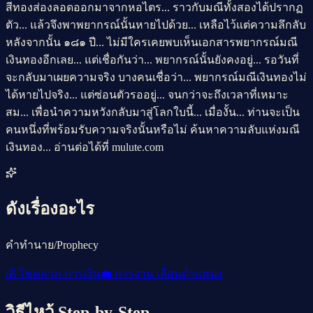
สีทองส่องลอดออกมาจากหอไตร... ราวกับมณีทั้งสองได้ปรากฏ
ตัว... แล้วจึงพาพยากรณ์นั้นหายไปด้วย... เหลือไว้แต่ความลึกลับ
หลังจากนั้น ๑๘๑ ปี... ไม่มีใครเคยพบเห็นเอกสารพยากรณ์มณี
เงินทองอีกเลย... แต่เชื่อกันว่า... พยากรณ์นั้นยังคงอยู่... รอวันที่
จะกลับมาเผยความจริง บางคนเชื่อว่า... พยากรณ์มณีเงินทองไม่
ได้หายไปจริง... แต่ซ่อนตัวรออยู่... จนกว่าจะถึงเวลาที่เหมาะ
สม... เพื่อนำความหวังกลับมาสู่โลกใบนี้... เมื่องั้น... ท่านจะเป็น
คนหนึ่งที่พร้อมรับความจริงนั้นหรือไม่ ค้นหาความลับแห่งมณี
เงินทอง... อ่านต่อได้ที่ mulute.com
ดังเรื่องอะไร
คำทำนาย/Prophecy
💰
โชคลาภ การเงิน
💼
การงาน เลื่อนตำแหน่ง
วิธีไหว้ Step-by-Step