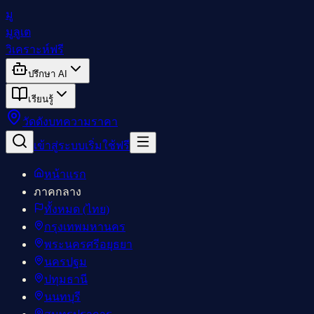
มู
มูลูเต
วิเคราะห์ฟรี
ปรึกษา AI
เรียนรู้
วัดดัง
บทความ
ราคา
เข้าสู่ระบบ
เริ่มใช้ฟรี
หน้าแรก
ภาคกลาง
ทั้งหมด (ไทย)
กรุงเทพมหานคร
พระนครศรีอยุธยา
นครปฐม
ปทุมธานี
นนทบุรี