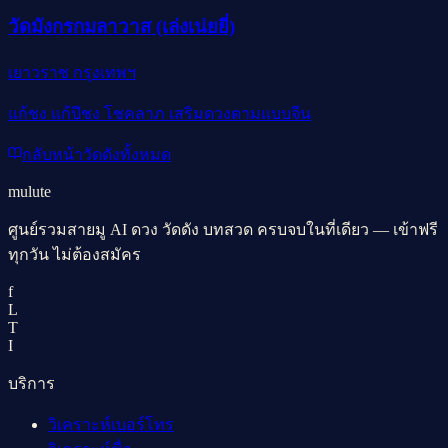
วัดมังกรกมลาวาส (เล่งเน่ยยี่)
เยาวราช กรุงเทพฯ
แก้ชง แก้ปีชง โชคลาภ เสริมดวงตามแบบจีน
กลับหน้าวัดดังทั้งหมด
mulute
ศูนย์รวมสายมู AI ดวง วัดดัง บทสวด ครบจบในที่เดียว — เข้าฟรี
ทุกวัน ไม่ต้องสมัคร
f
L
T
I
บริการ
วิเคราะห์เบอร์โทร