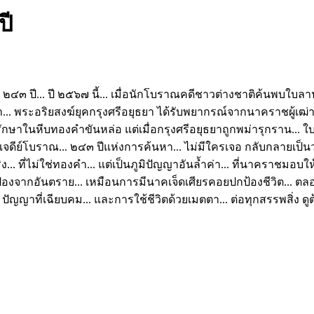
ปี
 ปี... ปี ๒๕๖๗ นี้... เมื่อนักโบราณคดีชาวต่างชาติค้นพบใบลานผุพั
 พระอริยสงฆ์ยุคกรุงศรีอยุธยา ได้รับพยากรณ์จากนาคราชผู้เฒ่า...
ษาในหีบทองคำขันหล่อ แต่เมื่อกรุงศรีอยุธยาถูกพม่ารุกราน... ใบลา
ค์เจดีย์โบราณ... ๒๔๓ ปีแห่งการค้นหา... ไม่มีใครเจอ กลับกลายเป็
. ที่ไม่ใช่ทองคำ... แต่เป็นภูมิปัญญาอันล้ำค่า... ที่นาคราชมอบให้มน
จากอันตราย... เหมือนการมีนาคเจ็ดเศียรคอยปกป้องชีวิต... ตลอดกา
สงบ... ปัญญาที่เฉียบคม... และการใช้ชีวิตด้วยเมตตา... ต่อทุกสรรพส