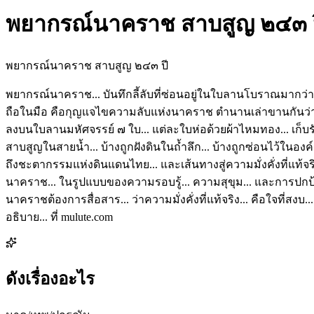
พยากรณ์นาคราช สาบสูญ ๒๔๓ 
พยากรณ์นาคราช สาบสูญ ๒๔๓ ปี
พยากรณ์นาคราช... บันทึกลี้ลับที่ซ่อนอยู่ในใบลานโบราณมากว่า ๒๔๓
ถือในมือ คือกุญแจไขความลับแห่งนาคราช ตำนานเล่าขานกันว่า...
ลงบนใบลานมหัศจรรย์ ๗ ใบ... แต่ละใบห่อด้วยผ้าไหมทอง... เก็บรัก
สาบสูญในสายน้ำ... บ้างถูกฝังดินในถ้ำลึก... บ้างถูกซ่อนไว้ในอง
ถึงชะตากรรมแห่งดินแดนไทย... และเส้นทางสู่ความมั่งคั่งที่แท้จริง..
นาคราช... ในรูปแบบของความรอบรู้... ความสุขุม... และการปกป้อง
นาคราชต้องการสื่อสาร... ว่าความมั่งคั่งที่แท้จริง... คือใจที่
อธิบาย... ที่ mulute.com
ดังเรื่องอะไร