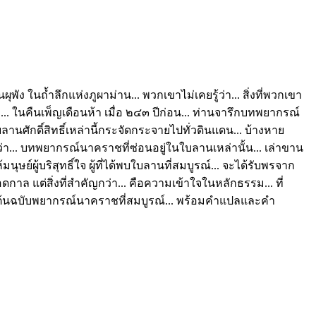
ง ในถ้ำลึกแห่งภูผาม่าน... พวกเขาไม่เคยรู้ว่า... สิ่งที่พวกเขา
 ในคืนเพ็ญเดือนห้า เมื่อ ๒๔๓ ปีก่อน... ท่านจารึกบทพยากรณ์
นศักดิ์สิทธิ์เหล่านี้กระจัดกระจายไปทั่วดินแดน... บ้างหาย
นว่า... บทพยากรณ์นาคราชที่ซ่อนอยู่ในใบลานเหล่านั้น... เล่าขาน
ุษย์ผู้บริสุทธิ์ใจ ผู้ที่ได้พบใบลานที่สมบูรณ์... จะได้รับพรจาก
ล แต่สิ่งที่สำคัญกว่า... คือความเข้าใจในหลักธรรม... ที่
ิ่ง ดูต้นฉบับพยากรณ์นาคราชที่สมบูรณ์... พร้อมคำแปลและคำ