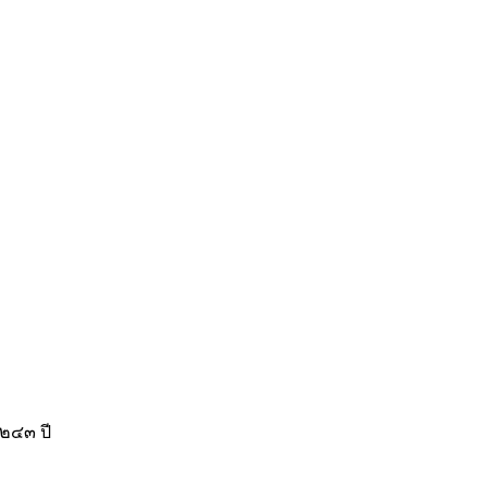
๒๔๓ ปี