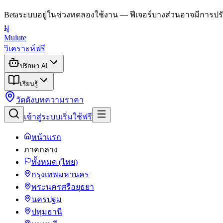
Beta
ระบบอยู่ในช่วงทดลองใช้งาน — ฟีเจอร์บางส่วนอาจมีการปรั
มู
Mulute
วิเคราะห์ฟรี
ปรึกษา AI
เรียนรู้
วัดดัง
บทความ
ราคา
เข้าสู่ระบบ
เริ่มใช้ฟรี
หน้าแรก
ภาคกลาง
ทั้งหมด (ไทย)
กรุงเทพมหานคร
พระนครศรีอยุธยา
นครปฐม
ปทุมธานี