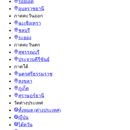
ร้อยเอ็ด
อุบลราชธานี
ภาคตะวันออก
ฉะเชิงเทรา
ชลบุรี
ระยอง
ภาคตะวันตก
สุพรรณบุรี
ประจวบคีรีขันธ์
ภาคใต้
นครศรีธรรมราช
สงขลา
ภูเก็ต
สุราษฎร์ธานี
วัดต่างประเทศ
ทั้งหมด (ต่างประเทศ)
ญี่ปุ่น
ไต้หวัน