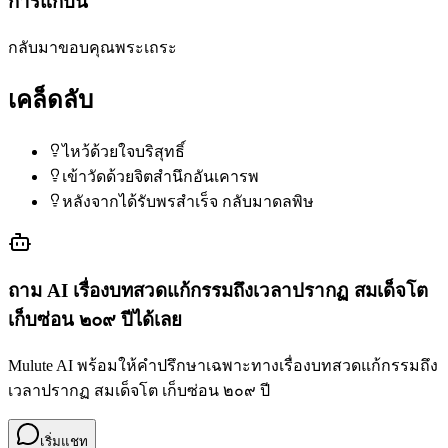
การแก้บน
กลับมาขอบคุณพระเถระ
เคล็ดลับ
ไหว้ด้วยใจบริสุทธิ์
เข้าวัดด้วยจิตสำนึกอันเคารพ
หลังจากได้รับพรสำเร็จ กลับมาดลพิษ
ถาม AI เรื่อง
บทสวดแก้กรรมถึงเวลาปรากฏ สมเด็จโต
เก็บซ่อน ๒๐๙ ปี
ได้เลย
Mulute AI พร้อมให้คำปรึกษาเฉพาะทางเรื่อง
บทสวดแก้กรรมถึง
เวลาปรากฏ สมเด็จโต เก็บซ่อน ๒๐๙ ปี
เริ่มแชท