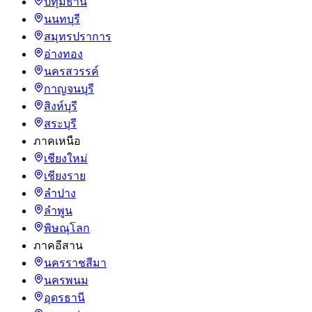
ปทุมธานี
นนทบุรี
สมุทรปราการ
อ่างทอง
นครสวรรค์
กาญจนบุรี
สิงห์บุรี
สระบุรี
ภาคเหนือ
เชียงใหม่
เชียงราย
ลำปาง
ลำพูน
พิษณุโลก
ภาคอีสาน
นครราชสีมา
นครพนม
อุดรธานี