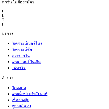
ทุกวัน ไม่ต้องสมัคร
f
L
T
I
บริการ
วิเคราะห์เบอร์โทร
วิเคราะห์ชื่อ
ดวงรายวัน
เลขศาสตร์วันเกิด
ไพ่ทาโร่
สำรวจ
วัดมงคล
เลขเด็ดประจำสัปดาห์
เช็คฮวงจุ้ย
ดูลายมือ AI