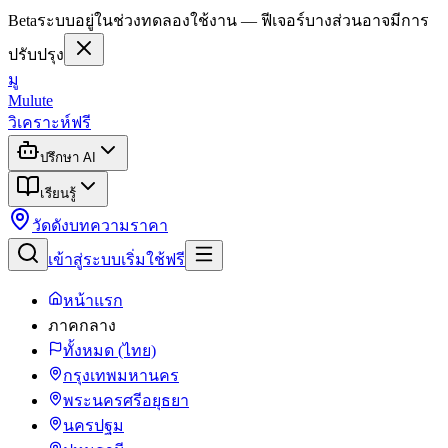
Beta
ระบบอยู่ในช่วงทดลองใช้งาน — ฟีเจอร์บางส่วนอาจมีการ
ปรับปรุง
มู
Mulute
วิเคราะห์ฟรี
ปรึกษา AI
เรียนรู้
วัดดัง
บทความ
ราคา
เข้าสู่ระบบ
เริ่มใช้ฟรี
หน้าแรก
ภาคกลาง
ทั้งหมด (ไทย)
กรุงเทพมหานคร
พระนครศรีอยุธยา
นครปฐม