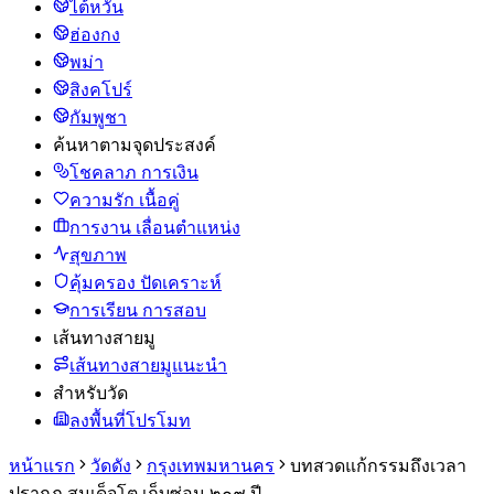
ไต้หวัน
ฮ่องกง
พม่า
สิงคโปร์
กัมพูชา
ค้นหาตามจุดประสงค์
โชคลาภ การเงิน
ความรัก เนื้อคู่
การงาน เลื่อนตำแหน่ง
สุขภาพ
คุ้มครอง ปัดเคราะห์
การเรียน การสอบ
เส้นทางสายมู
เส้นทางสายมูแนะนำ
สำหรับวัด
ลงพื้นที่โปรโมท
หน้าแรก
วัดดัง
กรุงเทพมหานคร
บทสวดแก้กรรมถึงเวลา
ปรากฏ สมเด็จโต เก็บซ่อน ๒๐๙ ปี