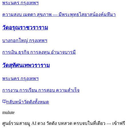
พระนคร กรุงเทพฯ
ความสงบ เมตตา สุขภาพ — มีพระพุทธไสยาสน์องค์มหึมา
วัดอรุณราชวราราม
บางกอกใหญ่ กรุงเทพฯ
การเงิน ธุรกิจ การลงทุน อำนาจบารมี
วัดสุทัศนเทพวราราม
พระนคร กรุงเทพฯ
การงาน การเรียน การสอบ ความสำเร็จ
กลับหน้าวัดดังทั้งหมด
mulute
ศูนย์รวมสายมู AI ดวง วัดดัง บทสวด ครบจบในที่เดียว — เข้าฟรี