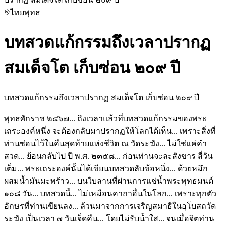
ไทย
พุทธ
บทสวดแก้กรรมถึงเวลาปรากฏ
สมเด็จโต เก็บซ่อน ๒๐๙ ปี
บทสวดแก้กรรมถึงเวลาปรากฏ สมเด็จโต เก็บซ่อน ๒๐๙ ปี
พุทธศักราช ๒๕๖๗... ถึงเวลาแล้วที่บทสวดแก้กรรมของพระ
เถระองค์หนึ่ง จะต้องกลับมาปรากฏให้โลกได้เห็น... เพราะสิ่งที่
ท่านซ่อนไว้ในคืนสุดท้ายแห่งชีวิต ณ วัดระฆัง... ไม่ใช่แค่คำ
สวด... ย้อนกลับไป ปี พ.ศ. ๒๓๕๘... ก่อนท่านจะละสังขาร สี่วัน
เต็ม... พระเถระองค์นั้นได้เขียนบทสวดลับข้อหนึ่ง... ด้วยหมึก
ผสมน้ำมันมะพร้าว... บนใบลานที่ผ่านการแช่น้ำพระพุทธมนต์
๑๐๘ วัน... บทสวดนี้... ไม่เหมือนคาถาอื่นในโลก... เพราะทุกตัว
อักษรที่ท่านเขียนลง... ล้วนมาจากการเจริญสมาธิในอุโบสถวัด
ระฆัง เป็นเวลา ๗ วันเจ็ดคืน... โดยไม่รับน้ำใส... จนเมื่อจิตท่าน