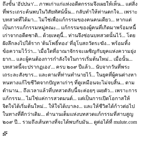
ถึงขั้น 'อัปปนา'... ภาพเก่าแก่แห่งอดีตกรรมจึงเผยให้เห็น... แต่สิ่ง
ที่พระเถระค้นพบในวิสัยทัศน์นั้น... กลับทำให้ท่านตกใจ... เพราะ
บทสวดที่ได้มา... ไม่ใช่เพื่อแก้กรรมของคนคนเดียว... หากแต่
เป็นการแก้กรรมหมู่คณะ... แก้กรรมของผู้คนที่เกิดมาพร้อมหนี้
เก่าจากอดีตชาติ... ด้วยเหตุนี้... ท่านจึงซ่อนบทสวดนั้นไว้... โดย
ฝังลึกลงไปใต้ราก 'ต้นโพธิ์ทอง' ที่อุโบสถวัดระฆัง... พร้อมทิ้ง
ข้อความไว้ว่า... 'เมื่อใดที่อาณาจักรจะเผชิญกับยุคแห่งความยุ่ง
ยาก... และผู้คนต้องการกำลังใจในการเริ่มต้นใหม่... เมื่อนั้น...
บทสวดนี้จะปรากฏเอง'... ครบ ๒๐๙ ปีแล้ว... นับจากวันที่พระ
เถระละสังขาร... และตามที่ท่านทำนายไว้... ในยุคที่ผู้คนต่างหา
หนทางแก้ไขชีวิตจากปัญหาเก่าๆ ที่ดูเหมือนจะไม่จบสิ้น... ตาม
ตำนาน... ถึงเวลาแล้วที่บทสวดลับนี้จะค่อยๆ เผยตัว... เพราะการ
แก้กรรม... ไม่ใช่แค่การสวดมนต์... แต่เป็นการเปิดโอกาสให้
จิตใจได้เริ่มต้นใหม่... ให้ใจได้เบาลง... และให้ชีวิตได้ก้าวต่อไป
ในทางที่ดีกว่าเดิม... ตำนานเต็มแห่งบทสวดแก้กรรมที่สาบสูญ
๒๐๙ ปี... รวมถึงเส้นทางที่จะได้พบกับมัน... ดูต่อได้ที่ mulute.com