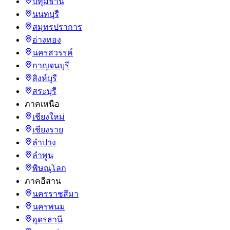
ปทุมธานี
นนทบุรี
สมุทรปราการ
อ่างทอง
นครสวรรค์
กาญจนบุรี
สิงห์บุรี
สระบุรี
ภาคเหนือ
เชียงใหม่
เชียงราย
ลำปาง
ลำพูน
พิษณุโลก
ภาคอีสาน
นครราชสีมา
นครพนม
อุดรธานี