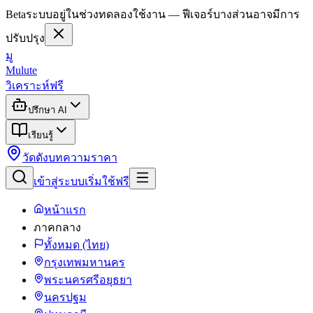
Beta
ระบบอยู่ในช่วงทดลองใช้งาน — ฟีเจอร์บางส่วนอาจมีการ
ปรับปรุง
มู
Mulute
วิเคราะห์ฟรี
ปรึกษา AI
เรียนรู้
วัดดัง
บทความ
ราคา
เข้าสู่ระบบ
เริ่มใช้ฟรี
หน้าแรก
ภาคกลาง
ทั้งหมด (ไทย)
กรุงเทพมหานคร
พระนครศรีอยุธยา
นครปฐม