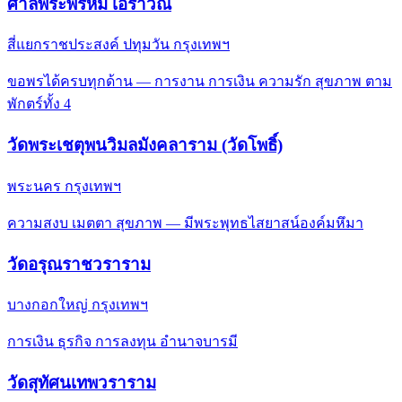
ศาลพระพรหม เอราวัณ
สี่แยกราชประสงค์ ปทุมวัน กรุงเทพฯ
ขอพรได้ครบทุกด้าน — การงาน การเงิน ความรัก สุขภาพ ตาม
พักตร์ทั้ง 4
วัดพระเชตุพนวิมลมังคลาราม (วัดโพธิ์)
พระนคร กรุงเทพฯ
ความสงบ เมตตา สุขภาพ — มีพระพุทธไสยาสน์องค์มหึมา
วัดอรุณราชวราราม
บางกอกใหญ่ กรุงเทพฯ
การเงิน ธุรกิจ การลงทุน อำนาจบารมี
วัดสุทัศนเทพวราราม