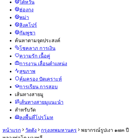
ไต้หวัน
ฮ่องกง
พม่า
สิงคโปร์
กัมพูชา
ค้นหาตามจุดประสงค์
โชคลาภ การเงิน
ความรัก เนื้อคู่
การงาน เลื่อนตำแหน่ง
สุขภาพ
คุ้มครอง ปัดเคราะห์
การเรียน การสอบ
เส้นทางสายมู
เส้นทางสายมูแนะนำ
สำหรับวัด
ลงพื้นที่โปรโมท
หน้าแรก
วัดดัง
กรุงเทพมหานคร
พยากรณ์รูปเงา ๑๗๓ ปี
หลวงพ่อโต บางพลี