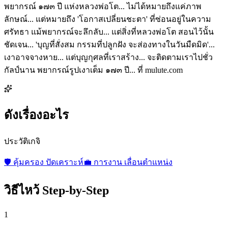
พยากรณ์ ๑๗๓ ปี แห่งหลวงพ่อโต... ไม่ได้หมายถึงแค่ภาพ
ลักษณ์... แต่หมายถึง 'โอกาสเปลี่ยนชะตา' ที่ซ่อนอยู่ในความ
ศรัทธา แม้พยากรณ์จะลึกลับ... แต่สิ่งที่หลวงพ่อโต สอนไว้นั้น
ชัดเจน... 'บุญที่สั่งสม กรรมที่ปลูกฝัง จะส่องทางในวันมืดมิด'...
เงาอาจจางหาย... แต่บุญกุศลที่เราสร้าง... จะติดตามเราไปชั่ว
กัลป์นาน พยากรณ์รูปเงาเต็ม ๑๗๓ ปี... ที่ mulute.com
ดังเรื่องอะไร
ประวัติเกจิ
🛡️
คุ้มครอง ปัดเคราะห์
💼
การงาน เลื่อนตำแหน่ง
วิธีไหว้ Step-by-Step
1