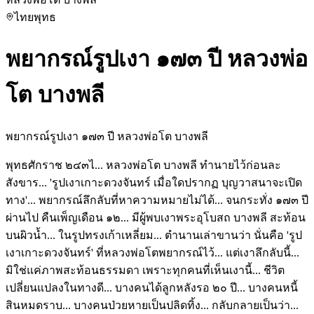
ไทย
พุทธ
พยากรณ์รูปเงา ๑๗๓ ปี หลวงพ่อ
โต บางพลี
พยากรณ์รูปเงา ๑๗๓ ปี หลวงพ่อโต บางพลี
พุทธศักราช ๒๔๓ไ... หลวงพ่อโต บางพลี ทำนายไว้ก่อนละ
สังขาร... 'รูปเงาเกาะดวงจันทร์ เมื่อใดปรากฏ บุญวาสนาจะเปิด
ทาง'... พยากรณ์ลึกลับที่หาความหมายไม่ได้... จนกระทั่ง ๑๗๓ ปี
ผ่านไป คืนเพ็ญเดือน ๑๒... มีผู้พบเงาพระอุโบสถ บางพลี สะท้อน
บนผิวน้ำ... ในรูปทรงเก้าเหลี่ยม... ตำนานเล่าขานว่า นั่นคือ 'รูป
เงาเกาะดวงจันทร์' ที่หลวงพ่อโตพยากรณ์ไว้... แต่เงาลึกลับนี้...
มิใช่แค่ภาพสะท้อนธรรมดา เพราะทุกคนที่เห็นเงานี้... ชีวิต
เปลี่ยนแปลงในทางดี... บางคนได้ลูกหลังรอ ๒๐ ปี... บางคนหนี้
สินหมดราบ... บางคนป่วยหายเป็นปลิดทิ้ง... กลับกลายเป็นว่า...