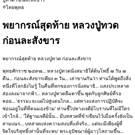
ไทย
พุทธ
พยากรณ์สุดท้าย หลวงปู่ทวด
ก่อนละสังขาร
พยากรณ์สุดท้าย หลวงปู่ทวด ก่อนละสังขาร
พุทธศักราช ๒๔๙๗... หลวงปู่ทวดนั่งสมาธิใต้ต้นโพธิ์ ๗ วัน ๗
คืน... ก่อนละสังขารเพียง ๓ วัน... เล่าขานกันว่า ท่านได้พูดถึงสิ่ง
หนึ่งที่โลกยังไม่รู้ ในคืนที่หกของการนั่งสมาธิ... แสงประหลาด
ส่องลงมาจากฟ้า... หลวงปู่ทวดลืมตาขึ้น พูดกับลูกศิษย์ที่รอ
คอย... 'ธรรมะจะแผ่ไปสู่แดนไกล... แต่ทางแห่งการปฏิบัติจะ
ซ่อนอยู่ในที่ที่คนมองข้าม' ท่านชี้ไปทางเจดีย์โบราณที่ไม่มีใคร
เข้าใกล้... 'ใต้ฐานเจดีย์นั้น... มีบทสวดที่ข้าเขียนไว้เมื่อครั้งยังเป็น
สามเณร... บทสวดแห่งความสงบที่แท้จริง... แต่จะมีเพียงผู้ที่
จิตใจบริสุทธิ์เท่านั้นที่จะพบ' พระอุปัชฌาย์ผู้อาวุโสถามขึ้น...