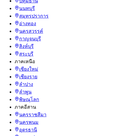
ปทุมธานี
นนทบุรี
สมุทรปราการ
อ่างทอง
นครสวรรค์
กาญจนบุรี
สิงห์บุรี
สระบุรี
ภาคเหนือ
เชียงใหม่
เชียงราย
ลำปาง
ลำพูน
พิษณุโลก
ภาคอีสาน
นครราชสีมา
นครพนม
อุดรธานี