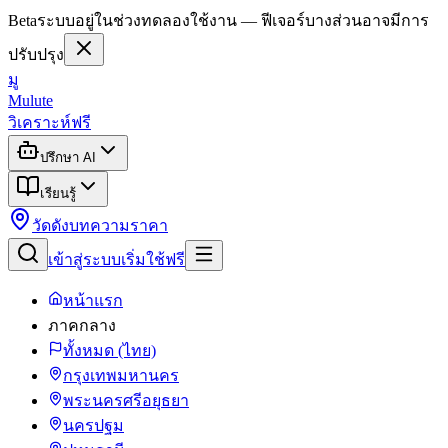
Beta
ระบบอยู่ในช่วงทดลองใช้งาน — ฟีเจอร์บางส่วนอาจมีการ
ปรับปรุง
มู
Mulute
วิเคราะห์ฟรี
ปรึกษา AI
เรียนรู้
วัดดัง
บทความ
ราคา
เข้าสู่ระบบ
เริ่มใช้ฟรี
หน้าแรก
ภาคกลาง
ทั้งหมด (ไทย)
กรุงเทพมหานคร
พระนครศรีอยุธยา
นครปฐม