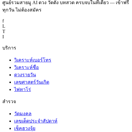
ศูนย์รวมสายมู AI ดวง วัดดัง บทสวด ครบจบในที่เดียว — เข้าฟรี
ทุกวัน ไม่ต้องสมัคร
f
L
T
I
บริการ
วิเคราะห์เบอร์โทร
วิเคราะห์ชื่อ
ดวงรายวัน
เลขศาสตร์วันเกิด
ไพ่ทาโร่
สำรวจ
วัดมงคล
เลขเด็ดประจำสัปดาห์
เช็คฮวงจุ้ย