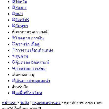
ไต้หวัน
ฮ่องกง
พม่า
สิงคโปร์
กัมพูชา
ค้นหาตามจุดประสงค์
โชคลาภ การเงิน
ความรัก เนื้อคู่
การงาน เลื่อนตำแหน่ง
สุขภาพ
คุ้มครอง ปัดเคราะห์
การเรียน การสอบ
เส้นทางสายมู
เส้นทางสายมูแนะนำ
สำหรับวัด
ลงพื้นที่โปรโมท
หน้าแรก
วัดดัง
กรุงเทพมหานคร
พุทธศักราช ๒๔๗๑ บท
สวดใต้ถ้ำเจ็ดตา ๕๓๖ ปี