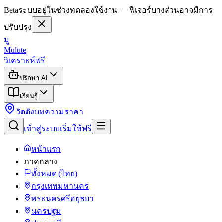
Beta
ระบบอยู่ในช่วงทดลองใช้งาน — ฟีเจอร์บางส่วนอาจมีการ
ปรับปรุง
มู
Mulute
วิเคราะห์ฟรี
ปรึกษา AI
เรียนรู้
วัดดัง
บทความ
ราคา
เข้าสู่ระบบ
เริ่มใช้ฟรี
หน้าแรก
ภาคกลาง
ทั้งหมด (ไทย)
กรุงเทพมหานคร
พระนครศรีอยุธยา
นครปฐม