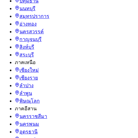
ปทุมธานี
นนทบุรี
สมุทรปราการ
อ่างทอง
นครสวรรค์
กาญจนบุรี
สิงห์บุรี
สระบุรี
ภาคเหนือ
เชียงใหม่
เชียงราย
ลำปาง
ลำพูน
พิษณุโลก
ภาคอีสาน
นครราชสีมา
นครพนม
อุดรธานี