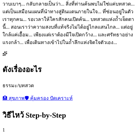
วาบเบาๆ... กลับกลายเป็นว่า... สิ่งที่ท่านค้นพบไม่ใช่แค่บทสวด...
แต่เป็นเสมือนแผนที่นำทางสู่ดินแดนภายในใจ... ที่ซ่อนอยู่ในตัว
เราทุกคน... รอเวลาให้ใครสักคนเปิดค้น... บทสวดแห่งถ้ำเจ็ดตา
นี้... สอนเราว่าความสงบที่แท้จริงไม่ได้อยู่ไกลแสนไกล... แต่อยู่
ใกล้แค่เอื้อม... เพียงแต่เราต้องมีใจเปิดกว้าง... และศรัทธาอย่าง
แรงกล้า... เพื่อเดินทางเข้าไปในถ้ำลึกแห่งจิตใจตัวเอง...
ดังเรื่องอะไร
ธรรมะ/บทสวด
🏥
สุขภาพ
🛡️
คุ้มครอง ปัดเคราะห์
วิธีไหว้ Step-by-Step
1