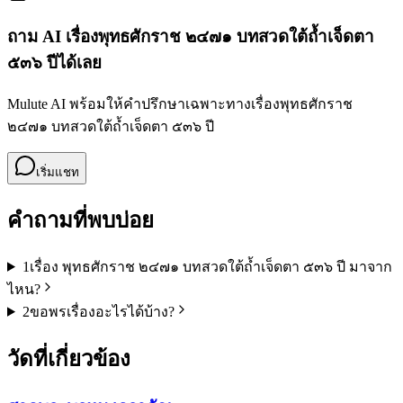
ถาม AI เรื่อง
พุทธศักราช ๒๔๗๑ บทสวดใต้ถ้ำเจ็ดตา
๕๓๖ ปี
ได้เลย
Mulute AI พร้อมให้คำปรึกษาเฉพาะทางเรื่อง
พุทธศักราช
๒๔๗๑ บทสวดใต้ถ้ำเจ็ดตา ๕๓๖ ปี
เริ่มแชท
คำถามที่พบบ่อย
1
เรื่อง พุทธศักราช ๒๔๗๑ บทสวดใต้ถ้ำเจ็ดตา ๕๓๖ ปี มาจาก
ไหน?
2
ขอพรเรื่องอะไรได้บ้าง?
วัดที่เกี่ยวข้อง