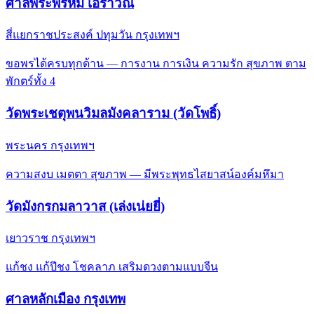
ศาลพระพรหม เอราวัณ
สี่แยกราชประสงค์ ปทุมวัน กรุงเทพฯ
ขอพรได้ครบทุกด้าน — การงาน การเงิน ความรัก สุขภาพ ตาม
พักตร์ทั้ง 4
วัดพระเชตุพนวิมลมังคลาราม (วัดโพธิ์)
พระนคร กรุงเทพฯ
ความสงบ เมตตา สุขภาพ — มีพระพุทธไสยาสน์องค์มหึมา
วัดมังกรกมลาวาส (เล่งเน่ยยี่)
เยาวราช กรุงเทพฯ
แก้ชง แก้ปีชง โชคลาภ เสริมดวงตามแบบจีน
ศาลหลักเมือง กรุงเทพ