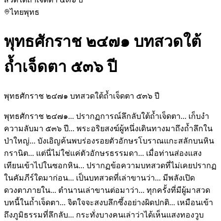
ไทย
พุทธ
พุทธศักราช ๒๔๗๑ บทสวดใต้
ถ้ำเจ็ดตา ๕๓๖ ปี
พุทธศักราช ๒๔๗๑ บทสวดใต้ถ้ำเจ็ดตา ๕๓๖ ปี
พุทธศักราช ๒๔๗๑... ปรากฏการณ์ลึกลับใต้ถ้ำเจ็ดตา... เก็บงำ
ความลับมา ๕๓๖ ปี... พระอริยสงฆ์ผู้หนึ่งเดินทางมาถึงถ้ำลึกใน
ป่าใหญ่... บังเอิญค้นพบร่องรอยตัวอักษรโบราณแกะสลักบนหิน
กรานิต... แต่นี่ไม่ใช่แค่ตัวอักษรธรรมดา... เมื่อท่านส่องแสง
เทียนเข้าไปในซอกหิน... ปรากฏข้อความบทสวดที่ไม่เคยปรากฏ
ในคัมภีร์ใดมาก่อน... เป็นบทสวดที่เล่าขานว่า... มีพลังเปิด
ดวงตาภายใน... ตำนานเล่าขานต่อมาว่า... ทุกครั้งที่มีผู้มาสวด
บทนี้ในถ้ำเจ็ดตา... จิตใจจะสงบลึกซึ้งอย่างผิดปกติ... เหมือนเข้า
ถึงภูมิธรรมที่ลึกลับ... กระทั่งบางคนเล่าว่าได้เห็นแสงทองวูบ