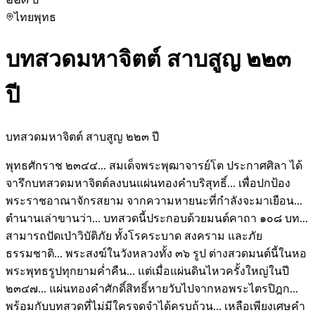
ไทย
พุทธ
บทสวดมหาจิตต์ สาบสูญ ๒๒๓
ปี
บทสวดมหาจิตต์ สาบสูญ ๒๒๓ ปี
พุทธศักราช ๒๓๔๔... สมเด็จพระพุฒาจารย์โต ประกาศศิลา ได้
จารึกบทสวดมหาจิตต์ลงบนแผ่นทองคำบริสุทธิ์... เพื่อปกป้อง
พระราชอาณาจักรสยาม จากความหายนะที่กำลังจะมาเยือน...
ตำนานเล่าขานว่า... บทสวดนี้ประกอบด้วยมนต์คาถา ๑๐๘ บท...
สามารถปัดเป่าวิบัติภัย ทั้งโรคระบาด สงคราม และภัย
ธรรมชาติ... พระสงฆ์ในวังหลวงทั้ง ๓๖ รูป ต่างสวดมนต์นี้ในหอ
พระพุทธรูปทุกยามค่ำคืน... แต่เมื่อแผ่นดินไหวครั้งใหญ่ในปี
๒๓๔๗... แผ่นทองคำศักดิ์สิทธิ์หายวับไปจากหอพระไตรปิฎก...
พร้อมกับบทสวดที่ไม่มีใครจดจำได้ครบถ้วน... เหลือเพียงเศษคำ