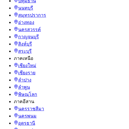
ปทุมธานี
นนทบุรี
สมุทรปราการ
อ่างทอง
นครสวรรค์
กาญจนบุรี
สิงห์บุรี
สระบุรี
ภาคเหนือ
เชียงใหม่
เชียงราย
ลำปาง
ลำพูน
พิษณุโลก
ภาคอีสาน
นครราชสีมา
นครพนม
อุดรธานี