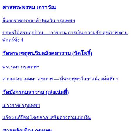
ศาลพระพรหม เอราวัณ
สี่แยกราชประสงค์ ปทุมวัน กรุงเทพฯ
ขอพรได้ครบทุกด้าน — การงาน การเงิน ความรัก สุขภาพ ตาม
พักตร์ทั้ง 4
วัดพระเชตุพนวิมลมังคลาราม (วัดโพธิ์)
พระนคร กรุงเทพฯ
ความสงบ เมตตา สุขภาพ — มีพระพุทธไสยาสน์องค์มหึมา
วัดมังกรกมลาวาส (เล่งเน่ยยี่)
เยาวราช กรุงเทพฯ
แก้ชง แก้ปีชง โชคลาภ เสริมดวงตามแบบจีน
ศาลหลักเมือง กรุงเทพ