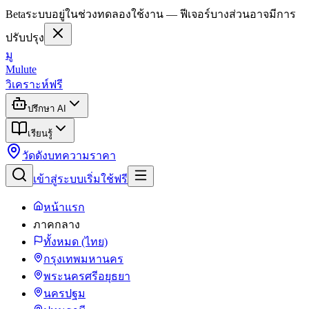
Beta
ระบบอยู่ในช่วงทดลองใช้งาน — ฟีเจอร์บางส่วนอาจมีการ
ปรับปรุง
มู
Mulute
วิเคราะห์ฟรี
ปรึกษา AI
เรียนรู้
วัดดัง
บทความ
ราคา
เข้าสู่ระบบ
เริ่มใช้ฟรี
หน้าแรก
ภาคกลาง
ทั้งหมด (ไทย)
กรุงเทพมหานคร
พระนครศรีอยุธยา
นครปฐม