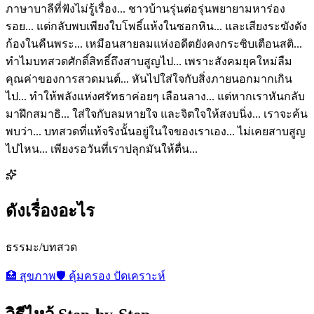
ภาษาบาลีที่ฟังไม่รู้เรื่อง... ชาวบ้านรุ่นต่อรุ่นพยายามหาร่อง
รอย... แต่กลับพบเพียงใบโพธิ์แห้งในซอกหิน... และเสียงระฆังดัง
ก้องในคืนพระ... เหมือนสายลมแห่งอดีตยังคงกระซิบเตือนสติ...
ทำไมบทสวดศักดิ์สิทธิ์ถึงสาบสูญไป... เพราะสังคมยุคใหม่ลืม
คุณค่าของการสวดมนต์... หันไปใส่ใจกับสิ่งภายนอกมากเกิน
ไป... ทำให้พลังแห่งศรัทธาค่อยๆ เลือนลาง... แต่หากเราหันกลับ
มาฝึกสมาธิ... ใส่ใจกับลมหายใจ และจิตใจให้สงบนิ่ง... เราจะค้น
พบว่า... บทสวดที่แท้จริงนั้นอยู่ในใจของเราเอง... ไม่เคยสาบสูญ
ไปไหน... เพียงรอวันที่เราปลุกมันให้ตื่น...
ดังเรื่องอะไร
ธรรมะ/บทสวด
🏥
สุขภาพ
🛡️
คุ้มครอง ปัดเคราะห์