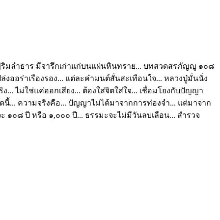
หญ่ริมลำธาร มีจารึกเก่าแก่บนแผ่นหินทราย... บทสวดสรภัญญู ๑๐๘
่งออร่าเรืองรอง... แต่ละคำมนต์สั่นสะเทือนใจ... หลวงปู่มั่นนั่ง
... ไม่ใช่แค่ออกเสียง... ต้องใส่จิตใส่ใจ... เชื่อมโยงกับปัญญา
สวดนี้... ความจริงคือ... ปัญญาไม่ได้มาจากการท่องจำ... แต่มาจาก
จะ ๑๐๘ ปี หรือ ๑,๐๐๐ ปี... ธรรมะจะไม่มีวันลบเลือน... สำรวจ