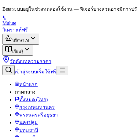
Beta
ระบบอยู่ในช่วงทดลองใช้งาน — ฟีเจอร์บางส่วนอาจมีการปรั
มู
Mulute
วิเคราะห์ฟรี
ปรึกษา AI
เรียนรู้
วัดดัง
บทความ
ราคา
เข้าสู่ระบบ
เริ่มใช้ฟรี
หน้าแรก
ภาคกลาง
ทั้งหมด (ไทย)
กรุงเทพมหานคร
พระนครศรีอยุธยา
นครปฐม
ปทุมธานี