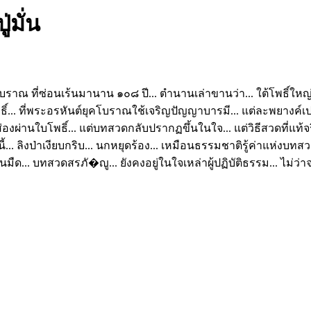
มั่น
บราณ ที่ซ่อนเร้นมานาน ๑๐๘ ปี... ตำนานเล่าขานว่า... ใต้โพธิ์ใ
ทธิ์... ที่พระอรหันต์ยุคโบราณใช้เจริญปัญญาบารมี... แต่ละพยางค์เปล
งผ่านใบโพธิ์... แต่บทสวดกลับปรากฏขึ้นในใจ... แต่วิธีสวดที่แท้จริง
... ลิงป่าเงียบกริบ... นกหยุดร้อง... เหมือนธรรมชาติรู้ค่าแห่งบท
ืด... บทสวดสรภั�ญู... ยังคงอยู่ในใจเหล่าผู้ปฏิบัติธรรม... ไม่ว่า