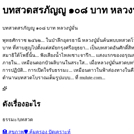
บทสวดสรภัญญู ๑๐๘ บาท หลวงปู่
บทสวดสรภัญญู ๑๐๘ บาท หลวงปู่มั่น
พุทธศักราช ๒๔๖๒... ในป่าลึกอุดรธานี หลวงปู่มั่นค้นพบบทสวดโ
บาท ที่สาบสูญไปตั้งแต่สมัยกรุงศรีอยุธยา... เป็นบทสวดอันศักดิ์สิ
สมาธิใต้โพธิ์นั้น... ฟังเสียงน้ำไหลเซาะจารึก... แสงแรกของอรุณส่อ
ภายใน... เหมือนดอกบัวผลิบานในสระใส... เมื่อหลวงปู่มั่นสวดบทนี้
การปฏิบัติ... การเปิดใจรับธรรมะ... เหมือนดาวในฟ้าส่องทางในคืนม
ตำนานบทสวดโบราณเต็มรูปแบบ... ที่ mulute.com...
ดังเรื่องอะไร
ธรรมะ/บทสวด
🏥
สุขภาพ
🛡️
คุ้มครอง ปัดเคราะห์