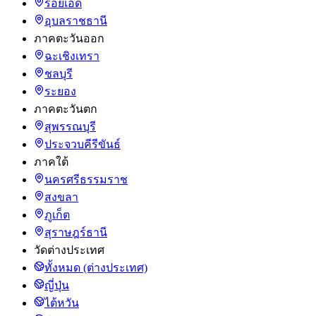
ร้อยเอ็ด
อุบลราชธานี
ภาคตะวันออก
ฉะเชิงเทรา
ชลบุรี
ระยอง
ภาคตะวันตก
สุพรรณบุรี
ประจวบคีรีขันธ์
ภาคใต้
นครศรีธรรมราช
สงขลา
ภูเก็ต
สุราษฎร์ธานี
วัดต่างประเทศ
ทั้งหมด (ต่างประเทศ)
ญี่ปุ่น
ไต้หวัน