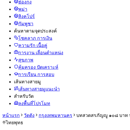
ฮ่องกง
พม่า
สิงคโปร์
กัมพูชา
ค้นหาตามจุดประสงค์
โชคลาภ การเงิน
ความรัก เนื้อคู่
การงาน เลื่อนตำแหน่ง
สุขภาพ
คุ้มครอง ปัดเคราะห์
การเรียน การสอบ
เส้นทางสายมู
เส้นทางสายมูแนะนำ
สำหรับวัด
ลงพื้นที่โปรโมท
หน้าแรก
วัดดัง
กรุงเทพมหานคร
บทสวดสรภัญญู ๑๐๘ บาท หล
ไทย
พุทธ