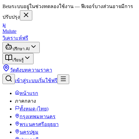
Beta
ระบบอยู่ในช่วงทดลองใช้งาน — ฟีเจอร์บางส่วนอาจมีการ
ปรับปรุง
มู
Mulute
วิเคราะห์ฟรี
ปรึกษา AI
เรียนรู้
วัดดัง
บทความ
ราคา
เข้าสู่ระบบ
เริ่มใช้ฟรี
หน้าแรก
ภาคกลาง
ทั้งหมด (ไทย)
กรุงเทพมหานคร
พระนครศรีอยุธยา
นครปฐม