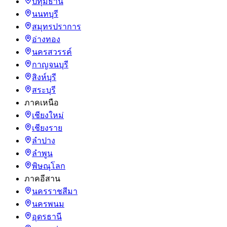
ปทุมธานี
นนทบุรี
สมุทรปราการ
อ่างทอง
นครสวรรค์
กาญจนบุรี
สิงห์บุรี
สระบุรี
ภาคเหนือ
เชียงใหม่
เชียงราย
ลำปาง
ลำพูน
พิษณุโลก
ภาคอีสาน
นครราชสีมา
นครพนม
อุดรธานี