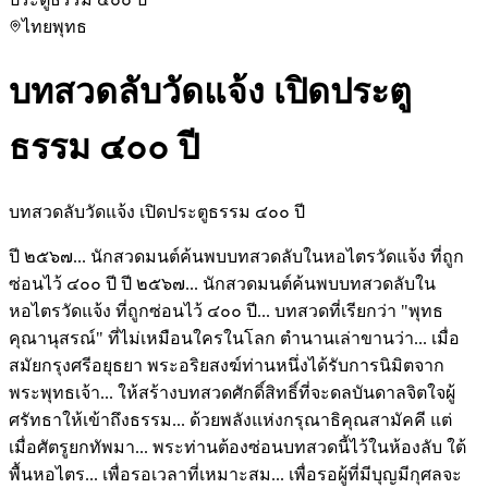
ไทย
พุทธ
บทสวดลับวัดแจ้ง เปิดประตู
ธรรม ๔๐๐ ปี
บทสวดลับวัดแจ้ง เปิดประตูธรรม ๔๐๐ ปี
ปี ๒๕๖๗... นักสวดมนต์ค้นพบบทสวดลับในหอไตรวัดแจ้ง ที่ถูก
ซ่อนไว้ ๔๐๐ ปี ปี ๒๕๖๗... นักสวดมนต์ค้นพบบทสวดลับใน
หอไตรวัดแจ้ง ที่ถูกซ่อนไว้ ๔๐๐ ปี... บทสวดที่เรียกว่า "พุทธ
คุณานุสรณ์" ที่ไม่เหมือนใครในโลก ตำนานเล่าขานว่า... เมื่อ
สมัยกรุงศรีอยุธยา พระอริยสงฆ์ท่านหนึ่งได้รับการนิมิตจาก
พระพุทธเจ้า... ให้สร้างบทสวดศักดิ์สิทธิ์ที่จะดลบันดาลจิตใจผู้
ศรัทธาให้เข้าถึงธรรม... ด้วยพลังแห่งกรุณาธิคุณสามัคคี แต่
เมื่อศัตรูยกทัพมา... พระท่านต้องซ่อนบทสวดนี้ไว้ในห้องลับ ใต้
พื้นหอไตร... เพื่อรอเวลาที่เหมาะสม... เพื่อรอผู้ที่มีบุญมีกุศลจะ