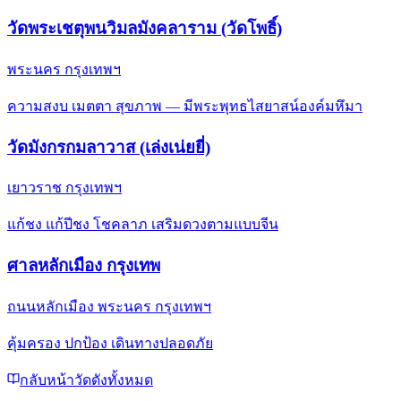
วัดพระเชตุพนวิมลมังคลาราม (วัดโพธิ์)
พระนคร กรุงเทพฯ
ความสงบ เมตตา สุขภาพ — มีพระพุทธไสยาสน์องค์มหึมา
วัดมังกรกมลาวาส (เล่งเน่ยยี่)
เยาวราช กรุงเทพฯ
แก้ชง แก้ปีชง โชคลาภ เสริมดวงตามแบบจีน
ศาลหลักเมือง กรุงเทพ
ถนนหลักเมือง พระนคร กรุงเทพฯ
คุ้มครอง ปกป้อง เดินทางปลอดภัย
กลับหน้าวัดดังทั้งหมด