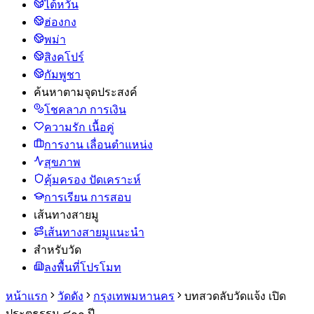
ไต้หวัน
ฮ่องกง
พม่า
สิงคโปร์
กัมพูชา
ค้นหาตามจุดประสงค์
โชคลาภ การเงิน
ความรัก เนื้อคู่
การงาน เลื่อนตำแหน่ง
สุขภาพ
คุ้มครอง ปัดเคราะห์
การเรียน การสอบ
เส้นทางสายมู
เส้นทางสายมูแนะนำ
สำหรับวัด
ลงพื้นที่โปรโมท
หน้าแรก
วัดดัง
กรุงเทพมหานคร
บทสวดลับวัดแจ้ง เปิด
ประตูธรรม ๔๐๐ ปี