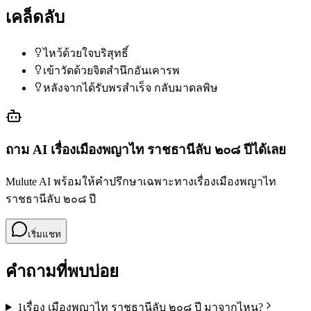
เคล็ดลับ
ไหว้ด้วยใจบริสุทธิ์
เข้าวัดด้วยจิตสำนึกอันเคารพ
หลังจากได้รับพรสำเร็จ กลับมาดลพิษ
ถาม AI เรื่อง
เมืองพญาไท ราชธานีลับ ๒๐๘ ปี
ได้เลย
Mulute AI พร้อมให้คำปรึกษาเฉพาะทางเรื่อง
เมืองพญาไท
ราชธานีลับ ๒๐๘ ปี
เริ่มแชท
คำถามที่พบบ่อย
1
เรื่อง เมืองพญาไท ราชธานีลับ ๒๐๘ ปี มาจากไหน?