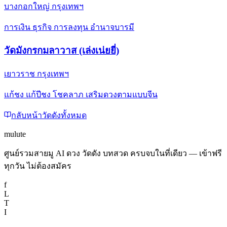
บางกอกใหญ่ กรุงเทพฯ
การเงิน ธุรกิจ การลงทุน อำนาจบารมี
วัดมังกรกมลาวาส (เล่งเน่ยยี่)
เยาวราช กรุงเทพฯ
แก้ชง แก้ปีชง โชคลาภ เสริมดวงตามแบบจีน
กลับหน้าวัดดังทั้งหมด
mulute
ศูนย์รวมสายมู AI ดวง วัดดัง บทสวด ครบจบในที่เดียว — เข้าฟรี
ทุกวัน ไม่ต้องสมัคร
f
L
T
I