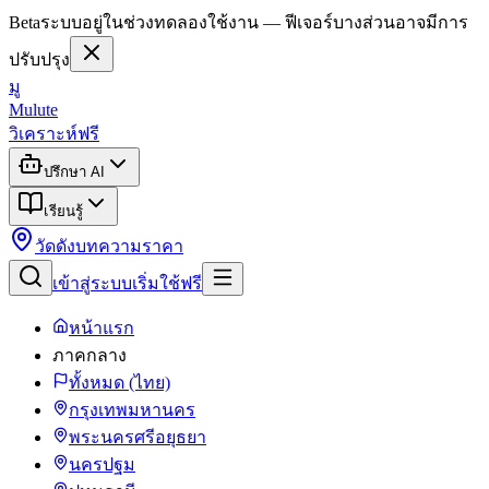
Beta
ระบบอยู่ในช่วงทดลองใช้งาน — ฟีเจอร์บางส่วนอาจมีการ
ปรับปรุง
มู
Mulute
วิเคราะห์ฟรี
ปรึกษา AI
เรียนรู้
วัดดัง
บทความ
ราคา
เข้าสู่ระบบ
เริ่มใช้ฟรี
หน้าแรก
ภาคกลาง
ทั้งหมด (ไทย)
กรุงเทพมหานคร
พระนครศรีอยุธยา
นครปฐม