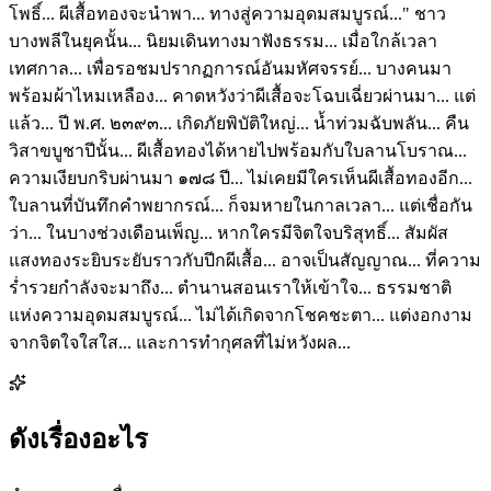
โพธิ์... ผีเสื้อทองจะนำพา... ทางสู่ความอุดมสมบูรณ์..." ชาว
บางพลีในยุคนั้น... นิยมเดินทางมาฟังธรรม... เมื่อใกล้เวลา
เทศกาล... เพื่อรอชมปรากฏการณ์อันมหัศจรรย์... บางคนมา
พร้อมผ้าไหมเหลือง... คาดหวังว่าผีเสื้อจะโฉบเฉี่ยวผ่านมา... แต่
แล้ว... ปี พ.ศ. ๒๓๙๓... เกิดภัยพิบัติใหญ่... น้ำท่วมฉับพลัน... คืน
วิสาขบูชาปีนั้น... ผีเสื้อทองได้หายไปพร้อมกับใบลานโบราณ...
ความเงียบกริบผ่านมา ๑๗๘ ปี... ไม่เคยมีใครเห็นผีเสื้อทองอีก...
ใบลานที่บันทึกคำพยากรณ์... ก็จมหายในกาลเวลา... แต่เชื่อกัน
ว่า... ในบางช่วงเดือนเพ็ญ... หากใครมีจิตใจบริสุทธิ์... สัมผัส
แสงทองระยิบระยับราวกับปีกผีเสื้อ... อาจเป็นสัญญาณ... ที่ความ
ร่ำรวยกำลังจะมาถึง... ตำนานสอนเราให้เข้าใจ... ธรรมชาติ
แห่งความอุดมสมบูรณ์... ไม่ได้เกิดจากโชคชะตา... แต่งอกงาม
จากจิตใจใสใส... และการทำกุศลที่ไม่หวังผล...
ดังเรื่องอะไร