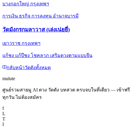
บางกอกใหญ่ กรุงเทพฯ
การเงิน ธุรกิจ การลงทุน อำนาจบารมี
วัดมังกรกมลาวาส (เล่งเน่ยยี่)
เยาวราช กรุงเทพฯ
แก้ชง แก้ปีชง โชคลาภ เสริมดวงตามแบบจีน
กลับหน้าวัดดังทั้งหมด
mulute
ศูนย์รวมสายมู AI ดวง วัดดัง บทสวด ครบจบในที่เดียว — เข้าฟรี
ทุกวัน ไม่ต้องสมัคร
f
L
T
I