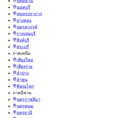
ปทุมธานี
นนทบุรี
สมุทรปราการ
อ่างทอง
นครสวรรค์
กาญจนบุรี
สิงห์บุรี
สระบุรี
ภาคเหนือ
เชียงใหม่
เชียงราย
ลำปาง
ลำพูน
พิษณุโลก
ภาคอีสาน
นครราชสีมา
นครพนม
อุดรธานี