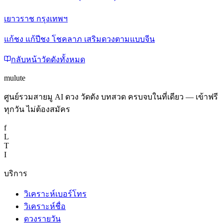
เยาวราช กรุงเทพฯ
แก้ชง แก้ปีชง โชคลาภ เสริมดวงตามแบบจีน
กลับหน้าวัดดังทั้งหมด
mulute
ศูนย์รวมสายมู AI ดวง วัดดัง บทสวด ครบจบในที่เดียว — เข้าฟรี
ทุกวัน ไม่ต้องสมัคร
f
L
T
I
บริการ
วิเคราะห์เบอร์โทร
วิเคราะห์ชื่อ
ดวงรายวัน