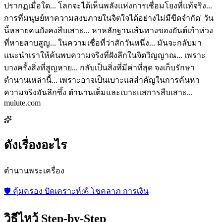
ปรากฏเมื่อใด... โลกจะได้เห็นพลังแห่งการเชื่อมโยงที่แท้จริง...
การที่มนุษย์หาความสงบภายในจิตใจได้อย่างไม่มีขีดจำกัด' วัน
นี้หลายคนยังคงสืบเสาะ... หาหลักฐานเส้นทางของยันต์เก้าห่วง
ที่หายสาบสูญ... ในความเชื่อที่ว่าสักวันหนึ่ง... มันจะกลับมา
แนะนำเราให้ค้นพบความจริงที่ฝังลึกในจิตวิญญาณ... เพราะ
บางครั้งสิ่งที่สูญหาย... กลับเป็นสิ่งที่มีค่าที่สุด จงเก็บรักษา
ตำนานเหล่านี้... เพราะอาจเป็นเบาะแสสำคัญในการค้นหา
ความจริงอันลึกซึ้ง ตำนานเต็มและเบาะแสการสืบเสาะ...
mulute.com
ดังเรื่องอะไร
ตำนานพระเครื่อง
🛡️
คุ้มครอง ปัดเคราะห์
💰
โชคลาภ การเงิน
วิธีไหว้ Step-by-Step