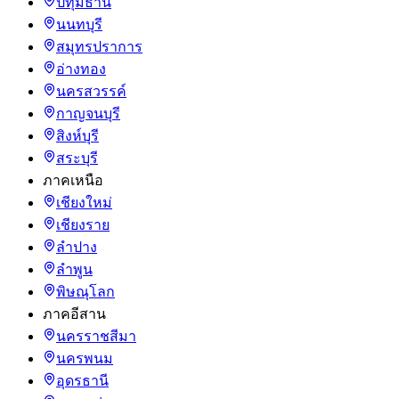
ปทุมธานี
นนทบุรี
สมุทรปราการ
อ่างทอง
นครสวรรค์
กาญจนบุรี
สิงห์บุรี
สระบุรี
ภาคเหนือ
เชียงใหม่
เชียงราย
ลำปาง
ลำพูน
พิษณุโลก
ภาคอีสาน
นครราชสีมา
นครพนม
อุดรธานี