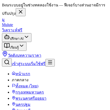
Beta
ระบบอยู่ในช่วงทดลองใช้งาน — ฟีเจอร์บางส่วนอาจมีการ
ปรับปรุง
มู
Mulute
วิเคราะห์ฟรี
ปรึกษา AI
เรียนรู้
วัดดัง
บทความ
ราคา
เข้าสู่ระบบ
เริ่มใช้ฟรี
หน้าแรก
ภาคกลาง
ทั้งหมด (ไทย)
กรุงเทพมหานคร
พระนครศรีอยุธยา
นครปฐม