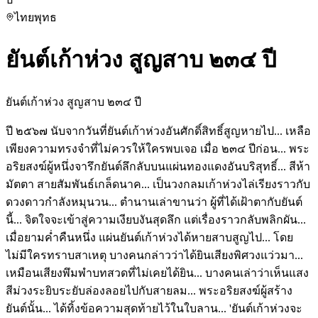
ไทย
พุทธ
ยันต์เก้าห่วง สูญสาบ ๒๓๔ ปี
ยันต์เก้าห่วง สูญสาบ ๒๓๔ ปี
ปี ๒๕๖๗ นับจากวันที่ยันต์เก้าห่วงอันศักดิ์สิทธิ์สูญหายไป... เหลือ
เพียงความทรงจำที่ไม่ควรให้ใครพบเจอ เมื่อ ๒๓๔ ปีก่อน... พระ
อริยสงฆ์ผู้หนึ่งจารึกยันต์ลึกลับบนแผ่นทองแดงอันบริสุทธิ์... สีห้า
มัตตา สายสัมพันธ์เกล็ดนาค... เป็นวงกลมเก้าห่วงไล่เรียงราวกับ
ดวงดาวกำลังหมุนวน... ตำนานเล่าขานว่า ผู้ที่ได้เฝ้าตากับยันต์
นี้... จิตใจจะเข้าสู่ความเงียบงันสุดลึก แต่เรื่องราวกลับพลิกผัน...
เมื่อยามค่ำคืนหนึ่ง แผ่นยันต์เก้าห่วงได้หายสาบสูญไป... โดย
ไม่มีใครทราบสาเหตุ บางคนกล่าวว่าได้ยินเสียงพิศวงแว่วมา...
เหมือนเสียงพึมพำบทสวดที่ไม่เคยได้ยิน... บางคนเล่าว่าเห็นแสง
สีม่วงระยิบระยับล่องลอยไปกับสายลม... พระอริยสงฆ์ผู้สร้าง
ยันต์นั้น... ได้ทิ้งข้อความสุดท้ายไว้ในใบลาน... 'ยันต์เก้าห่วงจะ