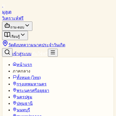
มู
มูลูเต
วิเคราะห์ฟรี
ถาม-ตอบ
เรียนรู้
วัดดัง
บทความ
นาคประจำวันเกิด
เข้าสู่ระบบ
เริ่มใช้ฟรี
หน้าแรก
ภาคกลาง
ทั้งหมด (ไทย)
กรุงเทพมหานคร
พระนครศรีอยุธยา
นครปฐม
ปทุมธานี
นนทบุรี