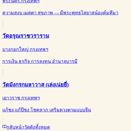
พระนคร กรุงเทพฯ
ความสงบ เมตตา สุขภาพ — มีพระพุทธไสยาสน์องค์มหึมา
วัดอรุณราชวราราม
บางกอกใหญ่ กรุงเทพฯ
การเงิน ธุรกิจ การลงทุน อำนาจบารมี
วัดมังกรกมลาวาส (เล่งเน่ยยี่)
เยาวราช กรุงเทพฯ
แก้ชง แก้ปีชง โชคลาภ เสริมดวงตามแบบจีน
กลับหน้าวัดดังทั้งหมด