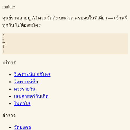
mulute
ศูนย์รวมสายมู AI ดวง วัดดัง บทสวด ครบจบในที่เดียว — เข้าฟรี
ทุกวัน ไม่ต้องสมัคร
f
L
T
I
บริการ
วิเคราะห์เบอร์โทร
วิเคราะห์ชื่อ
ดวงรายวัน
เลขศาสตร์วันเกิด
ไพ่ทาโร่
สำรวจ
วัดมงคล