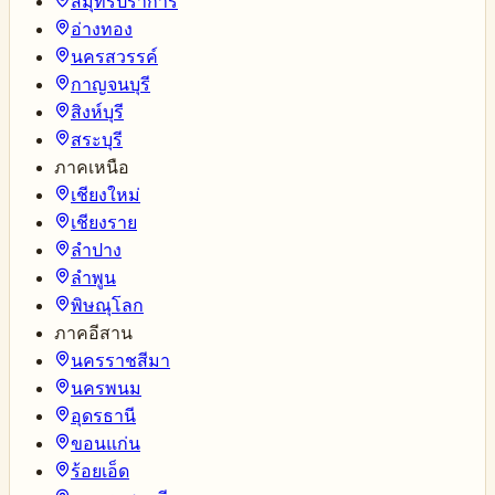
สมุทรปราการ
อ่างทอง
นครสวรรค์
กาญจนบุรี
สิงห์บุรี
สระบุรี
ภาคเหนือ
เชียงใหม่
เชียงราย
ลำปาง
ลำพูน
พิษณุโลก
ภาคอีสาน
นครราชสีมา
นครพนม
อุดรธานี
ขอนแก่น
ร้อยเอ็ด