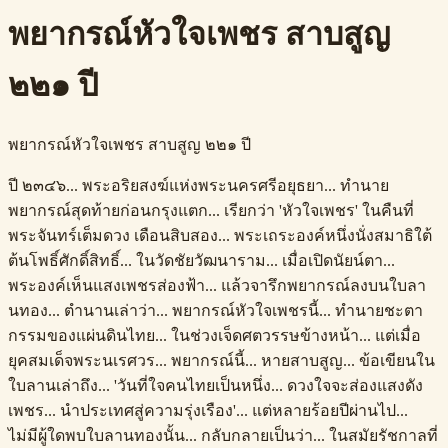
พยากรณ์หัวใจเพชร สาบสูญ
๒๒๑ ปี
พยากรณ์หัวใจเพชร สาบสูญ ๒๒๑ ปี
ปี ๒๓๔๖... พระอริยสงฆ์แห่งพระนครศรีอยุธยา... ทำนาย
พยากรณ์สุดท้ายก่อนกรุงแตก... เรียกว่า 'หัวใจเพชร' ในคืนที่
พระจันทร์เต็มดวง เดือนสิบสอง... พระเถระองค์หนึ่งนั่งสมาธิใต้
ต้นโพธิ์ศักดิ์สิทธิ์... ในวัดชัยวัฒนาราม... เมื่อเปิดนัยน์ตา...
พระองค์เห็นแสงเพชรส่องฟ้า... แล้วจารึกพยากรณ์ลงบนใบลา
นทอง... ตำนานเล่าว่า... พยากรณ์หัวใจเพชรนี้... ทำนายชะตา
กรรมของแผ่นดินไทย... ในช่วงเจ็ดศตวรรษข้างหน้า... แต่เมื่อ
ยุคสมเด็จพระนเรศวร... พยากรณ์นี้... หายสาบสูญ... ข้อเขียนใน
ใบลานเล่าถึง... 'วันที่ใจคนไทยเป็นหนึ่ง... ดวงใจจะส่องแสงดัง
เพชร... นำประเทศสู่ความรุ่งเรือง'... แต่หลายร้อยปีผ่านไป...
ไม่มีผู้ใดพบใบลานทองนั้น... กลับกลายเป็นว่า... ในสมัยรัชกาลที่