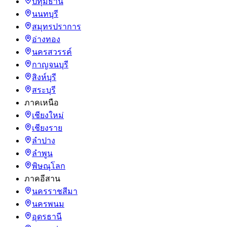
ปทุมธานี
นนทบุรี
สมุทรปราการ
อ่างทอง
นครสวรรค์
กาญจนบุรี
สิงห์บุรี
สระบุรี
ภาคเหนือ
เชียงใหม่
เชียงราย
ลำปาง
ลำพูน
พิษณุโลก
ภาคอีสาน
นครราชสีมา
นครพนม
อุดรธานี