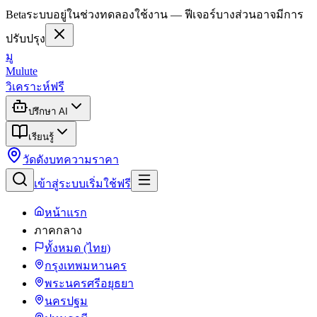
Beta
ระบบอยู่ในช่วงทดลองใช้งาน — ฟีเจอร์บางส่วนอาจมีการ
ปรับปรุง
มู
Mulute
วิเคราะห์ฟรี
ปรึกษา AI
เรียนรู้
วัดดัง
บทความ
ราคา
เข้าสู่ระบบ
เริ่มใช้ฟรี
หน้าแรก
ภาคกลาง
ทั้งหมด (ไทย)
กรุงเทพมหานคร
พระนครศรีอยุธยา
นครปฐม