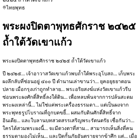
ไทย
พุทธ
พระผงปิดตาพุทธศักราช ๒๔๒๕
ถ้ำใต้วัดเขาแก้ว
พระผงปิดตาพุทธศักราช ๒๔๒๕ ถ้ำใต้วัดเขาแก้ว
ปี ๒๔๒๕... เจ้าอาวาสวัดเขาแก้วพบถ้ำใต้พระอุโบสถ... เก็บพระ
ผงลึกลับที่ซ่อนอยู่ ๔๐๐ ปี ตำนานเล่าขานว่า... ยุคอยุธยาตอน
ปลาย เมื่อกรุงเก่าถูกทำลาย... พระอริยสงฆ์แห่งวัดเขาแก้วรีบ
ซ่อนพระผงศักดิ์สิทธิ์ลงใต้ดิน... เพื่อหลบพ้นจากการปล้นสะดม
พระผงเหล่านี้... ไม่ใช่แค่พระเครื่องธรรมดา... แต่เป็นผงจาก
พระพุทธรูปโบราณที่ถูกบดขยี้... ผสมกับดินศักดิ์สิทธิ์จาก
อินเดีย... และใบลานบทสวดสรรเสริญพระรัตนตรัย เชื่อกันว่า...
ใครได้สวมพระผงนี้... จะมีดวงตาที่สาม... สามารถเห็นสิ่งที่คน
ธรรมดามองไม่เห็น... และปิดกั้นภัยอันตรายจากข้าศึก แต่... เมื่อ