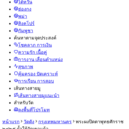
ไต้หวัน
ฮ่องกง
พม่า
สิงคโปร์
กัมพูชา
ค้นหาตามจุดประสงค์
โชคลาภ การเงิน
ความรัก เนื้อคู่
การงาน เลื่อนตำแหน่ง
สุขภาพ
คุ้มครอง ปัดเคราะห์
การเรียน การสอบ
เส้นทางสายมู
เส้นทางสายมูแนะนำ
สำหรับวัด
ลงพื้นที่โปรโมท
หน้าแรก
วัดดัง
กรุงเทพมหานคร
พระผงปิดตาพุทธศักราช
๒๔๒๕ ถ้ำใต้วัดเขาแก้ว