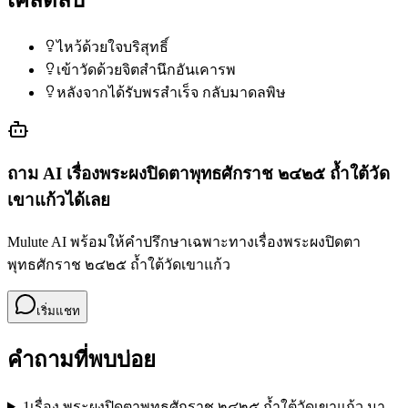
ไหว้ด้วยใจบริสุทธิ์
เข้าวัดด้วยจิตสำนึกอันเคารพ
หลังจากได้รับพรสำเร็จ กลับมาดลพิษ
ถาม AI เรื่อง
พระผงปิดตาพุทธศักราช ๒๔๒๕ ถ้ำใต้วัด
เขาแก้ว
ได้เลย
Mulute AI พร้อมให้คำปรึกษาเฉพาะทางเรื่อง
พระผงปิดตา
พุทธศักราช ๒๔๒๕ ถ้ำใต้วัดเขาแก้ว
เริ่มแชท
คำถามที่พบบ่อย
1
เรื่อง พระผงปิดตาพุทธศักราช ๒๔๒๕ ถ้ำใต้วัดเขาแก้ว มา