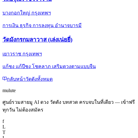
บางกอกใหญ่ กรุงเทพฯ
การเงิน ธุรกิจ การลงทุน อำนาจบารมี
วัดมังกรกมลาวาส (เล่งเน่ยยี่)
เยาวราช กรุงเทพฯ
แก้ชง แก้ปีชง โชคลาภ เสริมดวงตามแบบจีน
กลับหน้าวัดดังทั้งหมด
mulute
ศูนย์รวมสายมู AI ดวง วัดดัง บทสวด ครบจบในที่เดียว — เข้าฟรี
ทุกวัน ไม่ต้องสมัคร
f
L
T
I