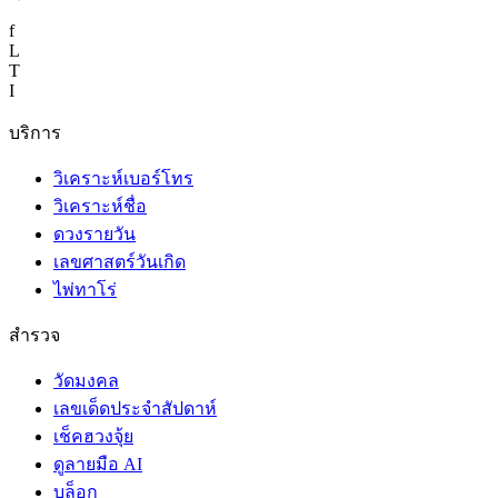
f
L
T
I
บริการ
วิเคราะห์เบอร์โทร
วิเคราะห์ชื่อ
ดวงรายวัน
เลขศาสตร์วันเกิด
ไพ่ทาโร่
สำรวจ
วัดมงคล
เลขเด็ดประจำสัปดาห์
เช็คฮวงจุ้ย
ดูลายมือ AI
บล็อก